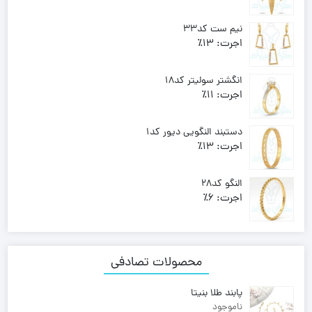
وزن:
5.980
134,190,000
تومان
نیم ست کد33
اجرت:
13٪
وزن:
3.770
84,600,000
تومان
انگشتر سولیتر کد18
اجرت:
11٪
وزن:
2.280
50,250,000
تومان
دستبند النگویی دیور کد1
اجرت:
13٪
وزن:
8.270 , 10.550
Price
–
236,750,000
تومان
185,580,000
تومان
النگو کد28
range:
اجرت:
6٪
185,580,000 تومان
وزن:
5.680 , 5.570 , 5.750 , 5.630 , 5.670 ,
through
5.640
236,750,000 تومان
Price
–
121,040,000
تومان
117,250,000
تومان
range:
محصولات تصادفی
117,250,000 تومان
through
پابند طلا بنیتا
121,040,000 تومان
ناموجود