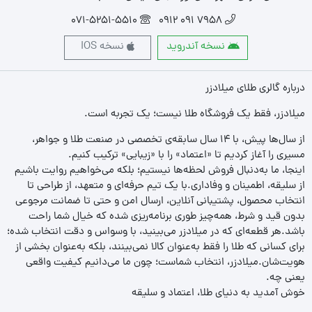
071-5251-5510
7958 091 0912
نسخه آندروید
نسخه IOS
درباره گالری طلای میلادزر
میلادزر، فقط یک فروشگاه طلا نیست؛ یک تجربه‌ است.
از سال‌ها پیش، با ۱۴ سال سابقه‌ی تخصصی در صنعت طلا و جواهر،
مسیری را آغاز کردیم تا «اعتماد» را با «زیبایی» ترکیب کنیم.
اینجا، ما به‌دنبال فروش لحظه‌ها نیستیم؛ بلکه می‌خواهیم روایت باشیم
از سلیقه، اطمینان و وفاداری.با یک تیم حرفه‌ای و متعهد، از طراحی تا
انتخاب محصول، پشتیبانی آنلاین، ارسال امن و حتی تا ضمانت مرجوعی
بدون قید و شرط، همه‌چیز طوری برنامه‌ریزی شده که خیال شما راحت
باشد.هر قطعه‌ای که در میلادزر می‌بینید، با وسواس و دقت انتخاب شده؛
برای کسانی که طلا را فقط به‌عنوان کالا نمی‌بینند، بلکه به‌عنوان بخشی از
هویت‌شان.میلادزر، انتخاب شماست؛ چون ما می‌دانیم کیفیت واقعی
یعنی چه.
خوش آمدید به دنیای طلا، اعتماد و سلیقه