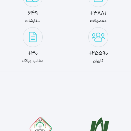
649
3881+
محصولات
سفارشات
30+
25590+
کاربران
مطالب وبلاگ