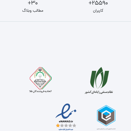
30+
25590+
کاربران
مطالب وبلاگ