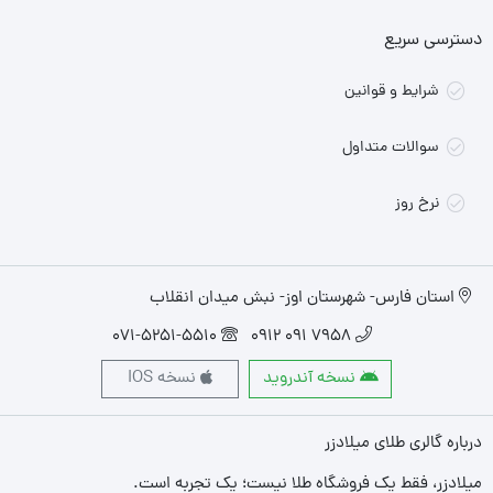
دسترسی سریع
شرایط و قوانین
سوالات متداول
نرخ روز
استان فارس- شهرستان اوز- نبش میدان انقلاب
071-5251-5510
7958 091 0912
نسخه آندروید
نسخه IOS
درباره گالری طلای میلادزر
میلادزر، فقط یک فروشگاه طلا نیست؛ یک تجربه‌ است.