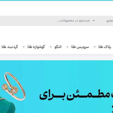
پلاک طلا
سرویس طلا
النگو
گوشواره طلا
گردنبند طلا