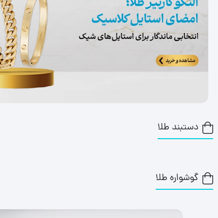
دستبند طلا
گوشواره طلا