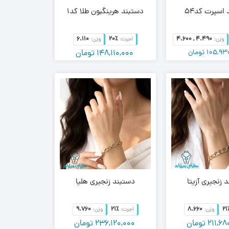
اسپرت کد54
دستبند هرینگبون طلا کد1
6.110
20٪
4.600 , 4.490
وزن:
اجرت:
وزن:
105,93
تومان
148,110,000
تومان
103,40
تومان
 زنجیری آزیتا
دستبند زنجیری هلیا
9.760
21٪
8.660
21
وزن:
اجرت:
وزن:
211,68
تومان
236,120,000
تومان