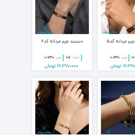
رم مردانه کد5
دستبند چرم مردانه کد6
0.730
10٪
0.730
10
وزن:
اجرت:
وزن:
16,37
تومان
16,370,000
تومان