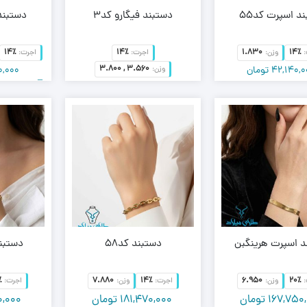
د اسپرت کد55
دستبند فیگارو کد3
دستبند 
14٪
14٪
1.830
14٪
وزن:
اجرت:
اجرت:
3.800 , 3.560
وزن:
42,140,0
تومان
0,000
–
87,510,000
تومان
41,190,0
تومان
0,000
–
81,980,000
تومان
د اسپرت هرینگبن
دستبند کد58
دستبند
٪
7.880
14٪
6.950
20٪
وزن:
اجرت:
وزن:
اجرت:
167,750
تومان
181,470,000
تومان
0,000