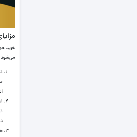
1,160
1,170
1,240
مزایای
1,340
خرید جو
1,360
می‌شود. 
1,400
1,420
تن
1,430
می
1,450
ان
1,480
اس
1,570
تو
ده
1,590
خد
1,620