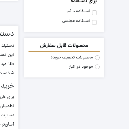
برای استفاده
0.480
مشکی
استفاده دائم
0.500
استفاده مجلسی
0.510
دستبن
0.520
0.550
محصولات قابل سفارش
دستبند ط
0.560
این دستب
محصولات تخفیف خورده
0.570
طلا مرد
موجود در انبار
0.590
شخصیت م
0.610
خرید 
0.630
برای خري
0.640
اطمینان 
0.650
دستبند م
0.660
آسان‌تر 