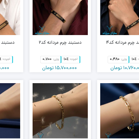
 چرم مردانه کد4
دستبند چرم مردانه کد2
دستبند چ
٪
0.700
10٪
0.480
10٪
وزن:
اجرت:
وزن:
اجرت:
10,760,
تومان
15,700,000
تومان
0,000