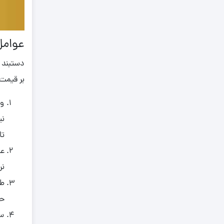
0.790
0.800
0.810
عوامل
0.820
دستبند م
0.830
بر قیمت 
0.840
0.850
وز
نی
0.860
تا
0.870
0.880
نر
0.890
طر
0.900
حک
0.910
سن
0.920