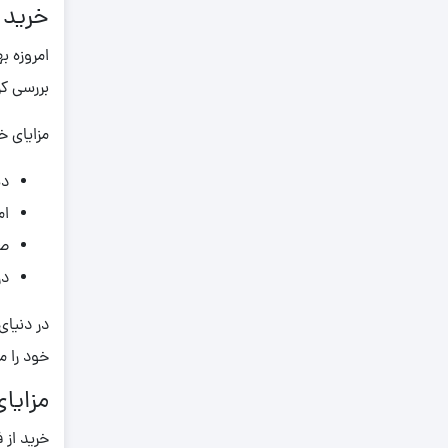
خرید 
0.930
امروزه ب
0.940
بررسی کر
0.950
0.960
مزایای خر
0.970
دس
0.980
ام
0.990
صر
1,000
در
1,050
در دنیای
1,060
خود را م
1,080
مزایای
1,100
1,140
خرید از 