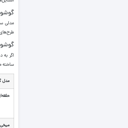
استایل‌
0.670
گوشوا
0.680
0.690
مدلی ساد
0.700
طرح‌های 
0.71
گوشوار
0.710
اگر به د
0.720
ساخته م
0.730
0.740
مدل گ
0.750
حلقه‌ا
0.760
0.770
0.780
میخی