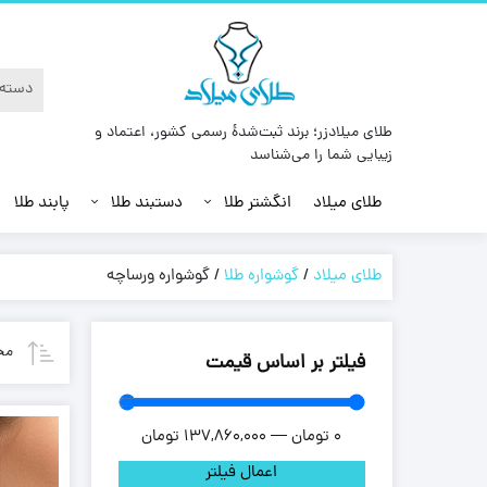
طلای میلادزر؛ برند ثبت‌شدهٔ رسمی کشور، اعتماد و
زیبایی شما را می‌شناسد
طلای میلاد
انگشتر طلا
دستبند طلا
پابند طلا
طلای میلاد
/
گوشواره طلا
/
گوشواره ورساچه
مح
فیلتر بر اساس قیمت
0
تومان
—
137,860,000
تومان
اعمال فیلتر