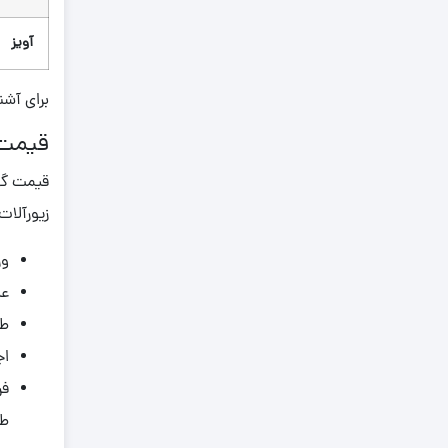
0.790
0.800
آویز
0.810
برای آشن
0.820
0.830
قیمت 
0.840
قیمت گوش
0.850
زیورآلات
0.860
وز
0.870
عیار
0.880
طر
0.890
اج
0.900
فر
0.910
طر
0.920