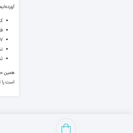
1,160
آورده‌ایم
1,170
کم
1,240
فا
1,340
7 روز ضمانت بازگشت: در صورت عدم رضایت، می‌توانید محصول را مرجوع کرده و هزینه خود را دریافت 
1,360
تخ
1,400
ثب
1,420
همین حال
1,430
است را ا
1,450
1,480
1,570
1,590
1,620