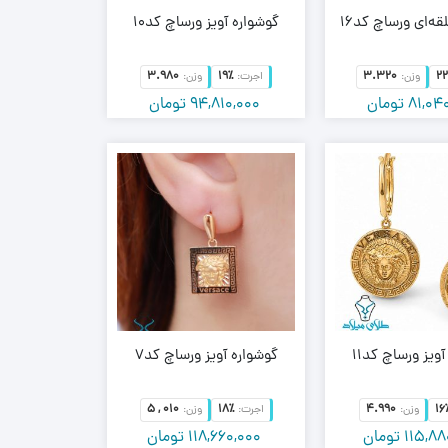
ه‌ای ورساچ کد16
گوشواره آویز ورساچ کد10
3.980
19٪
3.320
22
وزن:
اجرت:
وزن:
81,04
تومان
94,810,000
تومان
ویز ورساچ کد11
گوشواره آویز ورساچ کد7
5 , 010
18٪
4.990
16
وزن:
اجرت:
وزن:
115,88
تومان
118,660,000
تومان