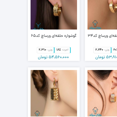
ه‌ای ورساچ کد34
گوشواره حلقه‌ای ورساچ کد65
2.310
18٪
2.240
20
وزن:
اجرت:
وزن:
53,81
تومان
54,560,000
تومان