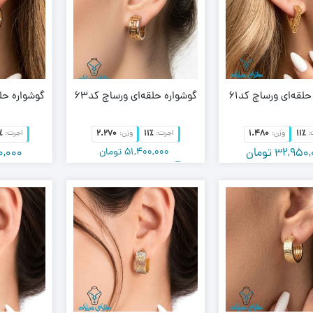
لقه‌ای ورساچ کد61
گوشواره حلقه‌ای ورساچ کد63
گوشواره حلق
٪
2.270
11٪
1.480
11٪
:
وزن:
اجرت:
وزن:
اجرت:
32,950,
تومان
51,400,000
تومان
0,000
–
50,440,000
تومان