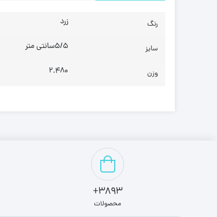
زرد
رنگ
5/5سانتی متر
سایز
2.480
وزن
3893+
محصولات