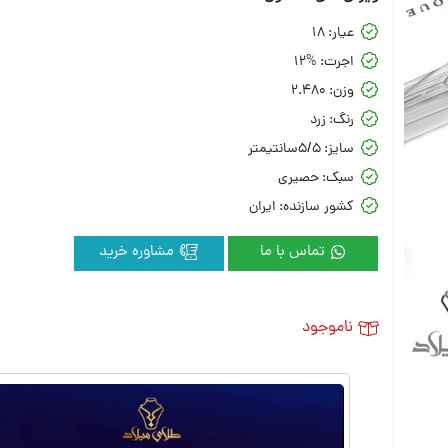
عیار:
18
اجرت:
12%
وزن:
2.480
رنگ:
زرد
سایز:
5/5سانتیمتر
سبک:
حصیری
کشور سازنده:
ایران
تماس با ما
مشاوره خرید
ناموجود