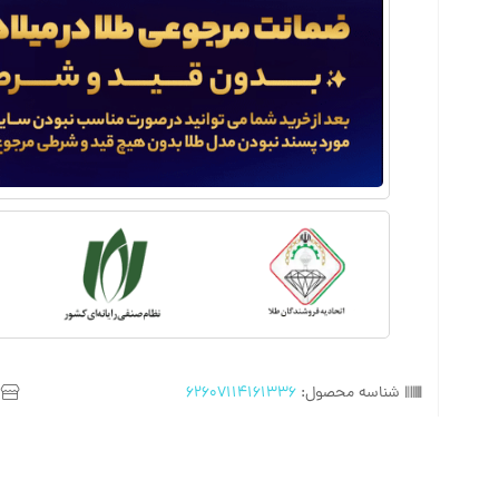
شناسه محصول:
62607114161336