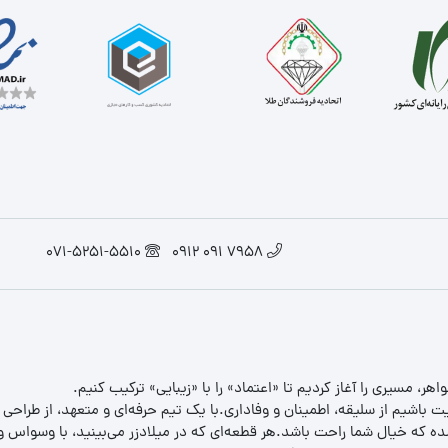
071-5251-5510
7958 091 0912
یت باشیم از سلیقه، اطمینان و وفاداری.با یک تیم حرفه‌ای و متعهد، از طراحی
 که خیال شما راحت باشد.هر قطعه‌ای که در میلادزر می‌بینید، با وسواس و د