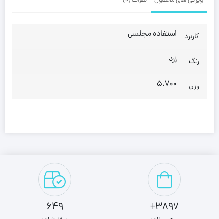
ویژگی های محصول
نظرات (0)
استفاده مجلسی
کاربرد
زرد
رنگ
5.700
وزن
649
3897+