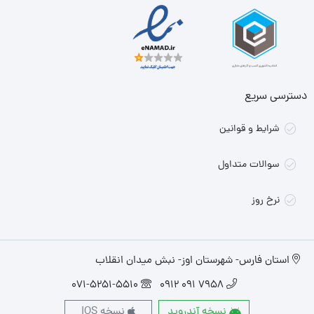
دسترسی سریع
شرایط و قوانین
سوالات متداول
نرخ روز
استان فارس- شهرستان اوز- نبش میدان انقلاب
071-5251-5510
7958 091 0912
نسخه آندروید
نسخه IOS