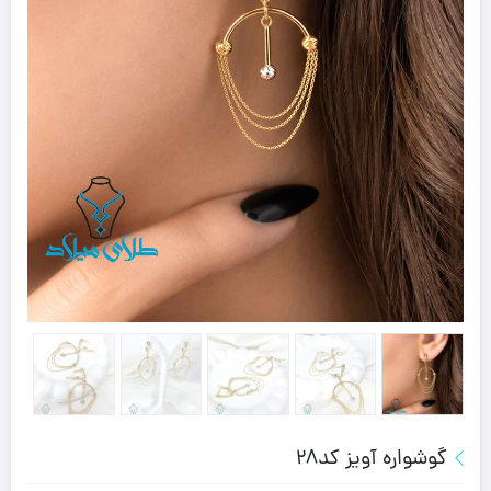
گوشواره آویز کد28