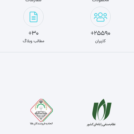
محصولات
سفارشات
30+
25590+
کاربران
مطالب وبلاگ