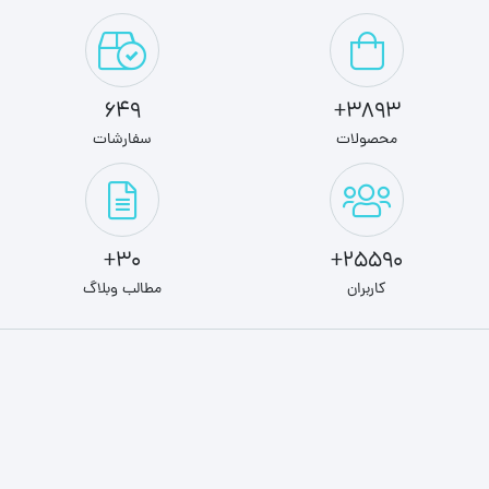
649
3893+
محصولات
سفارشات
30+
25590+
کاربران
مطالب وبلاگ