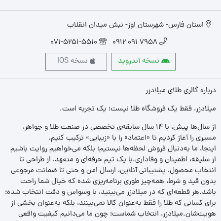
استان فارس- شهرستان اوز- نبش میدان انقلاب
071-5251-5510
7958 091 0912
نسخه آندروید
نسخه IOS
درباره گالری طلای میلادزر
میلادزر، فقط یک فروشگاه طلا نیست؛ یک تجربه‌ است.
از سال‌ها پیش، با ۱۴ سال سابقه‌ی تخصصی در صنعت طلا و جواهر،
مسیری را آغاز کردیم تا «اعتماد» را با «زیبایی» ترکیب کنیم.
اینجا، ما به‌دنبال فروش لحظه‌ها نیستیم؛ بلکه می‌خواهیم روایت باشیم
از سلیقه، اطمینان و وفاداری.با یک تیم حرفه‌ای و متعهد، از طراحی تا
انتخاب محصول، پشتیبانی آنلاین، ارسال امن و حتی تا ضمانت مرجوعی
بدون قید و شرط، همه‌چیز طوری برنامه‌ریزی شده که خیال شما راحت
باشد.هر قطعه‌ای که در میلادزر می‌بینید، با وسواس و دقت انتخاب شده؛
برای کسانی که طلا را فقط به‌عنوان کالا نمی‌بینند، بلکه به‌عنوان بخشی از
هویت‌شان.میلادزر، انتخاب شماست؛ چون ما می‌دانیم کیفیت واقعی