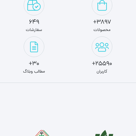
649
3897+
محصولات
سفارشات
30+
25590+
کاربران
مطالب وبلاگ