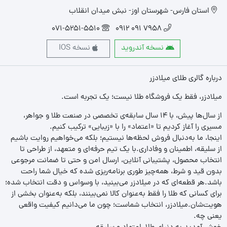
استان فارس- شهرستان اوز- نبش میدان انقلاب
071-5251-5510
7958 091 0912
نسخه آندروید
نسخه IOS
درباره گالری طلای میلادزر
میلادزر، فقط یک فروشگاه طلا نیست؛ یک تجربه‌ است.
از سال‌ها پیش، با ۱۴ سال سابقه‌ی تخصصی در صنعت طلا و جواهر،
مسیری را آغاز کردیم تا «اعتماد» را با «زیبایی» ترکیب کنیم.
اینجا، ما به‌دنبال فروش لحظه‌ها نیستیم؛ بلکه می‌خواهیم روایت باشیم
از سلیقه، اطمینان و وفاداری.با یک تیم حرفه‌ای و متعهد، از طراحی تا
انتخاب محصول، پشتیبانی آنلاین، ارسال امن و حتی تا ضمانت مرجوعی
بدون قید و شرط، همه‌چیز طوری برنامه‌ریزی شده که خیال شما راحت
باشد.هر قطعه‌ای که در میلادزر می‌بینید، با وسواس و دقت انتخاب شده؛
برای کسانی که طلا را فقط به‌عنوان کالا نمی‌بینند، بلکه به‌عنوان بخشی از
هویت‌شان.میلادزر، انتخاب شماست؛ چون ما می‌دانیم کیفیت واقعی
یعنی چه.