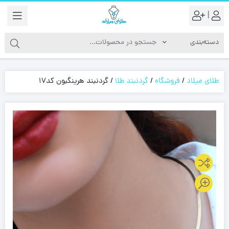
|
طلای میلاد
/
فروشگاه
/
گردنبند طلا
/
گردنبند هرینگبون کد17