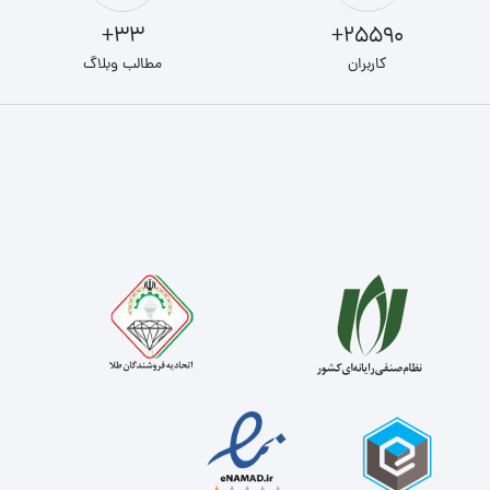
33+
25590+
کاربران
مطالب وبلاگ