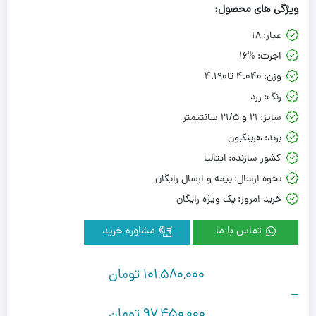
ویژگی های محصول:
عیار:
18
اجرت:
16%
وزن:
4.040 تا4.190
رنگ:
زرد
سایز:
21 و 21/5 سانتیمتر
برند:
هرینگبون
کشور سازنده:
ایتالیا
نحوه ارسال:
بیمه و ارسال رایگان
خرید امروز:
پک ویژه رایگان
تماس با ما
مشاوره خرید
101,580,000
تومان
–
97,450,000
تومان