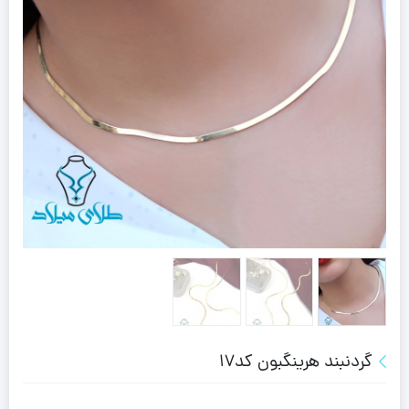
گردنبند هرینگبون کد17