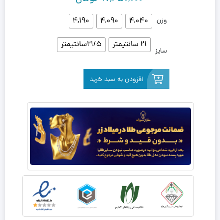
4,190
4,090
4,040
وزن
21 سانتیمتر
21/5سانتیمتر
سایز
افزودن به سبد خرید