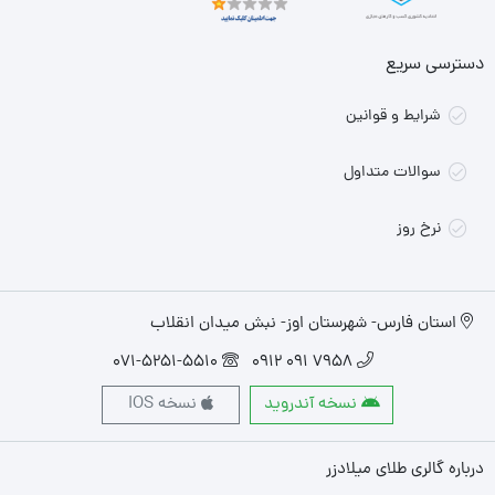
دسترسی سریع
شرایط و قوانین
سوالات متداول
نرخ روز
استان فارس- شهرستان اوز- نبش میدان انقلاب
071-5251-5510
7958 091 0912
نسخه آندروید
نسخه IOS
درباره گالری طلای میلادزر