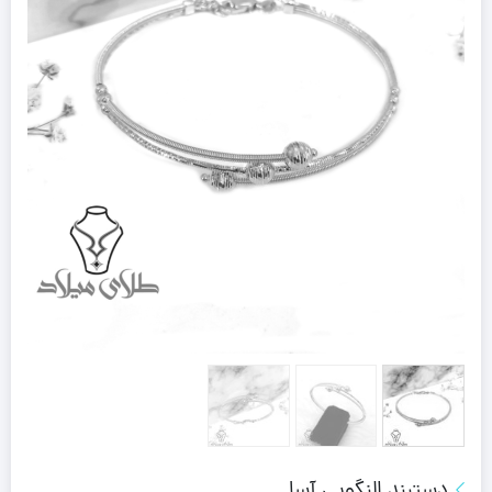
دستبند النگویی آسا