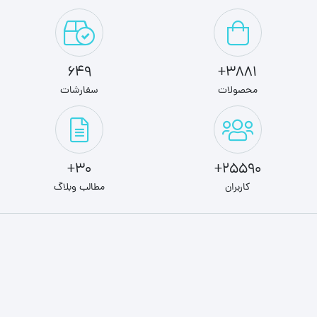
649
3881+
محصولات
سفارشات
30+
25590+
کاربران
مطالب وبلاگ