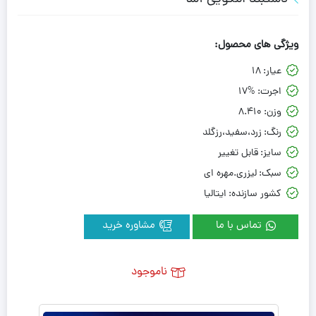
ویژگی های محصول:
عیار:
18
اجرت:
17%
وزن:
8.410
رنگ:
زرد،سفید،رزگلد
سایز:
قابل تغییر
سبک:
لیزری.مهره ای
کشور سازنده:
ایتالیا
تماس با ما
مشاوره خرید
ناموجود