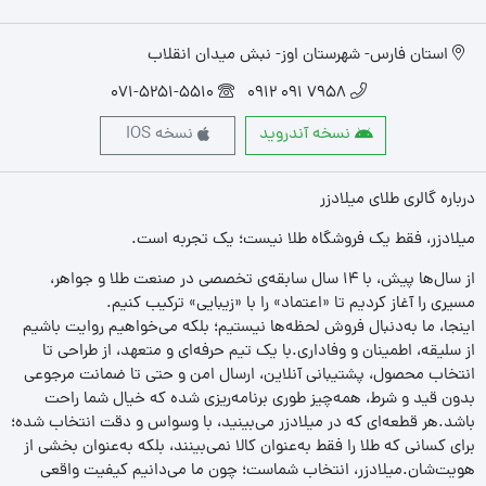
استان فارس- شهرستان اوز- نبش میدان انقلاب
071-5251-5510
7958 091 0912
نسخه آندروید
نسخه IOS
درباره گالری طلای میلادزر
میلادزر، فقط یک فروشگاه طلا نیست؛ یک تجربه‌ است.
از سال‌ها پیش، با ۱۴ سال سابقه‌ی تخصصی در صنعت طلا و جواهر،
مسیری را آغاز کردیم تا «اعتماد» را با «زیبایی» ترکیب کنیم.
اینجا، ما به‌دنبال فروش لحظه‌ها نیستیم؛ بلکه می‌خواهیم روایت باشیم
از سلیقه، اطمینان و وفاداری.با یک تیم حرفه‌ای و متعهد، از طراحی تا
انتخاب محصول، پشتیبانی آنلاین، ارسال امن و حتی تا ضمانت مرجوعی
بدون قید و شرط، همه‌چیز طوری برنامه‌ریزی شده که خیال شما راحت
باشد.هر قطعه‌ای که در میلادزر می‌بینید، با وسواس و دقت انتخاب شده؛
برای کسانی که طلا را فقط به‌عنوان کالا نمی‌بینند، بلکه به‌عنوان بخشی از
هویت‌شان.میلادزر، انتخاب شماست؛ چون ما می‌دانیم کیفیت واقعی