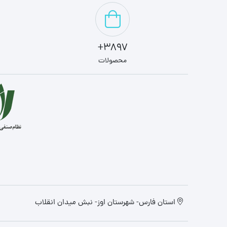
3897+
محصولات
استان فارس- شهرستان اوز- نبش میدان انقلاب