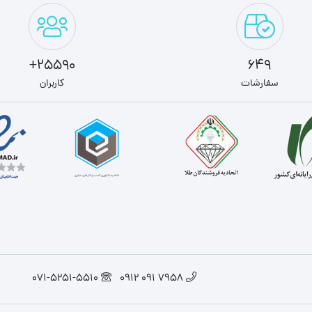
25590+
649
سفارشات
کاربران
071-5251-5510
7958 091 0912