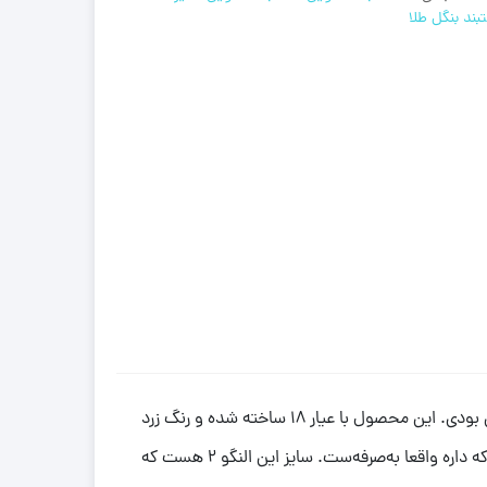
ند بنگل طلا
ونکلیف با کد 6 می‌تونه دقیقا همون چیزی باشه که دنبالش بودی. این محصول با عیار 18 ساخته شده و رنگ زرد
براقش جلوه‌ای خاص روی دست ایجاد می‌کنه. وزنش 3.750 گرم هست و با توجه به اجرت پایین 13%، نسبت به طراحی و کیفیتی که داره واقعا به‌صرفه‌ست. سایز این النگو 2 هست که