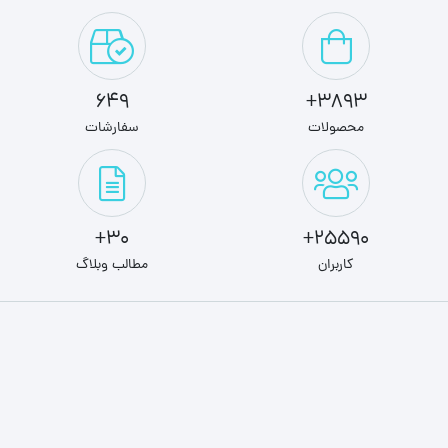
649
3893+
محصولات
سفارشات
30+
25590+
کاربران
مطالب وبلاگ