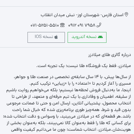
استان فارس- شهرستان اوز- نبش میدان انقلاب
071-5251-5510
7958 091 0912
نسخه آندروید
نسخه IOS
درباره گالری طلای میلادزر
میلادزر، فقط یک فروشگاه طلا نیست؛ یک تجربه‌ است.
از سال‌ها پیش، با ۱۴ سال سابقه‌ی تخصصی در صنعت طلا و جواهر،
مسیری را آغاز کردیم تا «اعتماد» را با «زیبایی» ترکیب کنیم.
اینجا، ما به‌دنبال فروش لحظه‌ها نیستیم؛ بلکه می‌خواهیم روایت باشیم
از سلیقه، اطمینان و وفاداری.با یک تیم حرفه‌ای و متعهد، از طراحی تا
انتخاب محصول، پشتیبانی آنلاین، ارسال امن و حتی تا ضمانت مرجوعی
بدون قید و شرط، همه‌چیز طوری برنامه‌ریزی شده که خیال شما راحت
باشد.هر قطعه‌ای که در میلادزر می‌بینید، با وسواس و دقت انتخاب شده؛
برای کسانی که طلا را فقط به‌عنوان کالا نمی‌بینند، بلکه به‌عنوان بخشی از
هویت‌شان.میلادزر، انتخاب شماست؛ چون ما می‌دانیم کیفیت واقعی