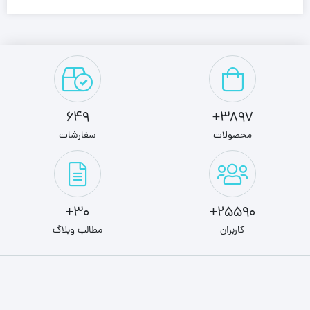
649
3897+
محصولات
سفارشات
30+
25590+
کاربران
مطالب وبلاگ