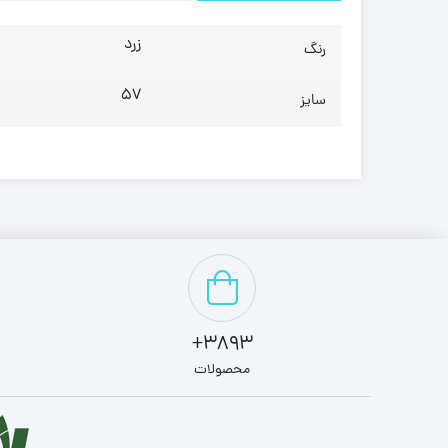
زرد
رنگ
57
سایز
3893+
محصولات