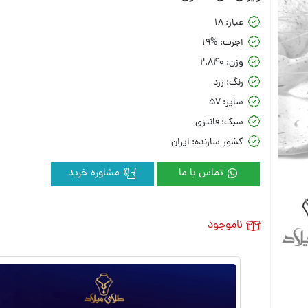
عیار:
18
اجرت:
19%
وزن:
2.840
رنگ:
زرد
سایز:
57
سبک:
فانتزی
کشور سازنده:
ایران
تماس با ما
مشاوره خرید
ناموجود