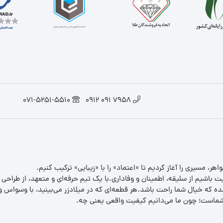
071-5251-5510
7958 091 0912
یت باشیم از سلیقه، اطمینان و وفاداری.با یک تیم حرفه‌ای و متعهد، از طراحی
 که خیال شما راحت باشد.هر قطعه‌ای که در میلادزر می‌بینید، با وسواس و د
ب شماست؛ چون ما می‌دانیم کیفیت واقعی یعنی چه.