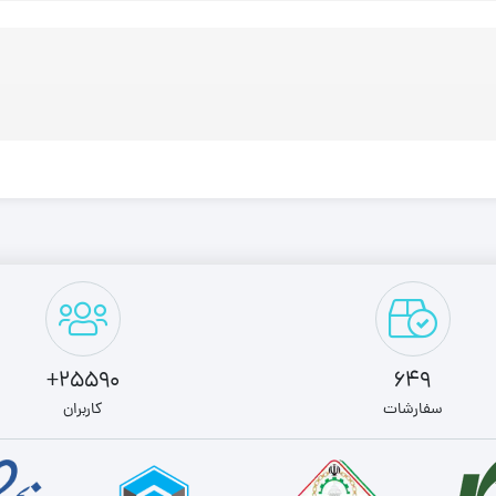
25590+
649
سفارشات
کاربران