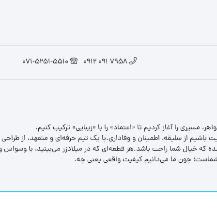
071-5251-5510
7958 091 0912
یت باشیم از سلیقه، اطمینان و وفاداری.با یک تیم حرفه‌ای و متعهد، از طراحی
 که خیال شما راحت باشد.هر قطعه‌ای که در میلادزر می‌بینید، با وسواس و د
ب شماست؛ چون ما می‌دانیم کیفیت واقعی یعنی چه.