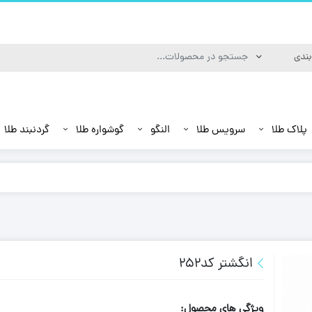
پلاک طلا
سرویس طلا
النگو
گوشواره طلا
گردنبند طلا
انگشتر کد252
ویژگی های محصول: