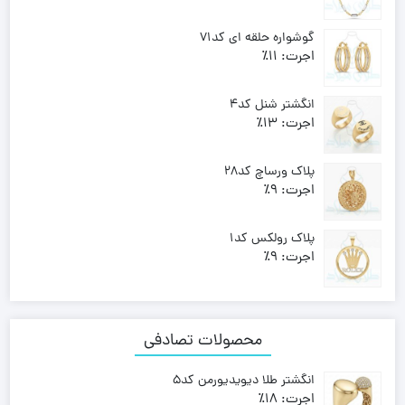
وزن:
7.130 , 7.150
Price
–
158,600,000
تومان
158,160,000
تومان
گوشواره حلقه ای کد71
range:
اجرت:
11٪
158,160,000 تومان
وزن:
2.430
through
53,420,000
تومان
انگشتر شنل کد4
158,600,000 تومان
اجرت:
13٪
وزن:
2.580 , 3.050
Price
–
68,260,000
تومان
57,740,000
تومان
پلاک ورساچ کد28
range:
اجرت:
9٪
57,740,000 تومان
وزن:
3.440
through
74,260,000
تومان
پلاک رولکس کد1
68,260,000 تومان
اجرت:
9٪
وزن:
1.230
26,550,000
تومان
محصولات تصادفی
انگشتر طلا دیویدیورمن کد5
اجرت:
18٪