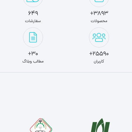
649
3893+
محصولات
سفارشات
30+
25590+
کاربران
مطالب وبلاگ