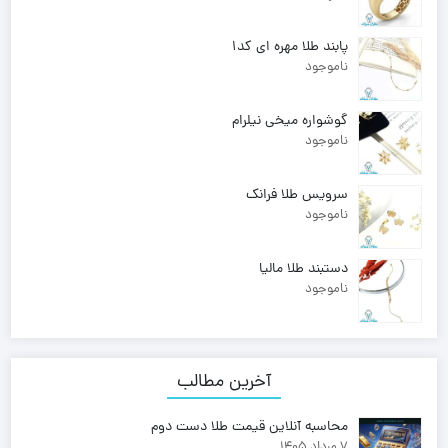
وزن:
7 , 020
164,060,000
تومان
پابند طلا مهره ای کد1
ناموجود
گوشواره میخی نیلرام
ناموجود
سرویس طلا فرانک
ناموجود
دستبند طلا مالیا
ناموجود
آخرین مطالب
محاسبه آنلاین قیمت طلا دست دوم
7 مرداد 1405