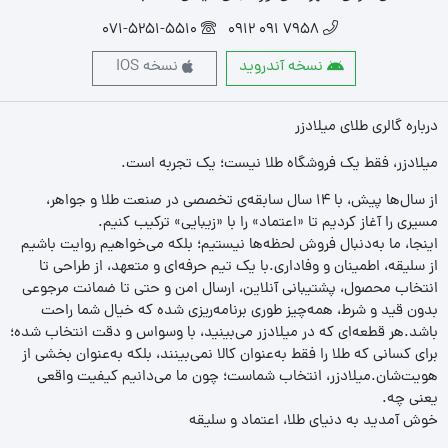
071-5251-5510
7958 091 0912
نسخه آندروید
نسخه IOS
درباره گالری طلای میلادزر
میلادزر، فقط یک فروشگاه طلا نیست؛ یک تجربه‌ است.
از سال‌ها پیش، با ۱۴ سال سابقه‌ی تخصصی در صنعت طلا و جواهر،
مسیری را آغاز کردیم تا «اعتماد» را با «زیبایی» ترکیب کنیم.
اینجا، ما به‌دنبال فروش لحظه‌ها نیستیم؛ بلکه می‌خواهیم روایت باشیم
از سلیقه، اطمینان و وفاداری.با یک تیم حرفه‌ای و متعهد، از طراحی تا
انتخاب محصول، پشتیبانی آنلاین، ارسال امن و حتی تا ضمانت مرجوعی
بدون قید و شرط، همه‌چیز طوری برنامه‌ریزی شده که خیال شما راحت
باشد.هر قطعه‌ای که در میلادزر می‌بینید، با وسواس و دقت انتخاب شده؛
برای کسانی که طلا را فقط به‌عنوان کالا نمی‌بینند، بلکه به‌عنوان بخشی از
هویت‌شان.میلادزر، انتخاب شماست؛ چون ما می‌دانیم کیفیت واقعی
یعنی چه.
خوش آمدید به دنیای طلا، اعتماد و سلیقه