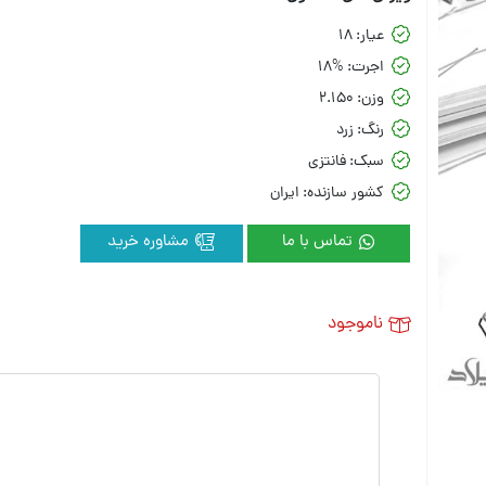
عیار:
18
اجرت:
18%
وزن:
2.150
رنگ:
زرد
سبک:
فانتزی
کشور سازنده:
ایران
تماس با ما
مشاوره خرید
ناموجود