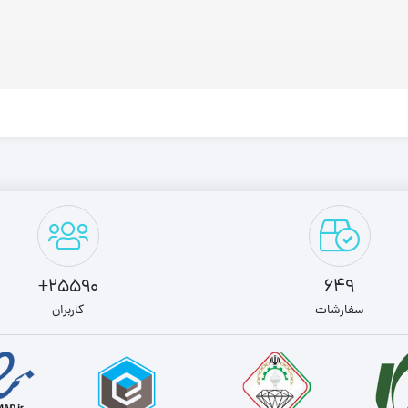
25590+
649
سفارشات
کاربران