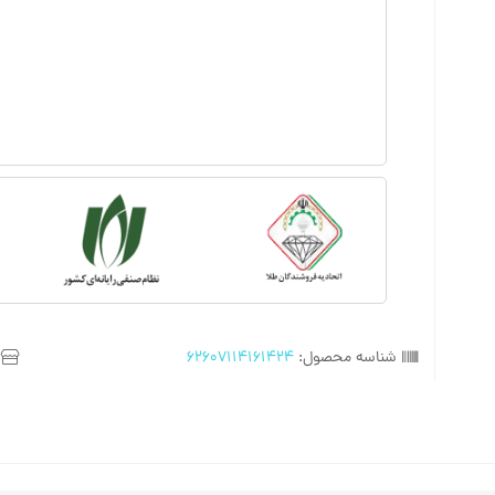
شناسه محصول:
62607114161424