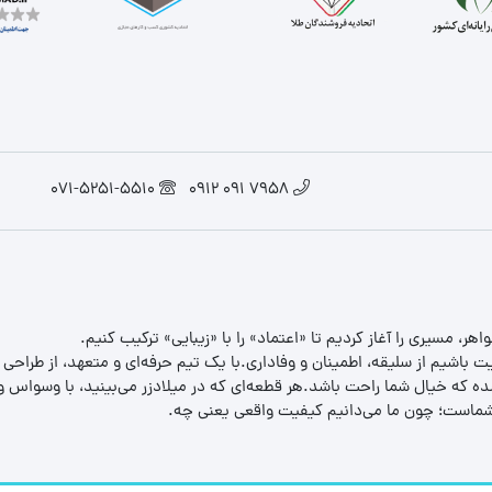
071-5251-5510
7958 091 0912
یت باشیم از سلیقه، اطمینان و وفاداری.با یک تیم حرفه‌ای و متعهد، از طراحی
 که خیال شما راحت باشد.هر قطعه‌ای که در میلادزر می‌بینید، با وسواس و د
ب شماست؛ چون ما می‌دانیم کیفیت واقعی یعنی چه.