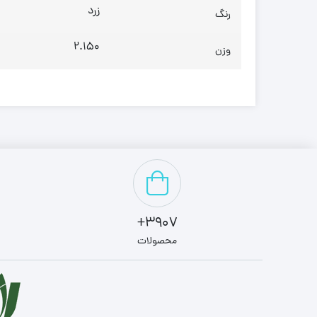
زرد
رنگ
2.150
وزن
3907+
محصولات