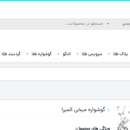
پلاک طلا
سرویس طلا
النگو
گوشواره طلا
گردنبند طلا
گوشواره میخی المیرا
ویژگی های محصول: