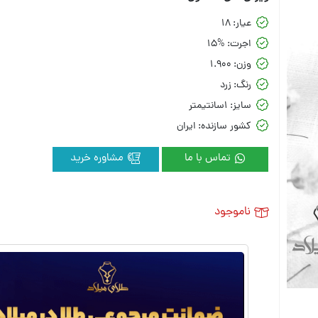
عیار:
18
اجرت:
15%
وزن:
1.900
رنگ:
زرد
سایز:
1سانتیمتر
کشور سازنده:
ایران
تماس با ما
مشاوره خرید
ناموجود