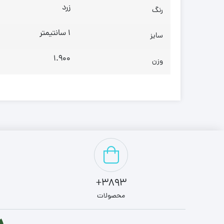
زرد
رنگ
1 سانتیمتر
سایز
1.900
وزن
3893+
محصولات