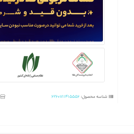
شناسه محصول:
6260711415556