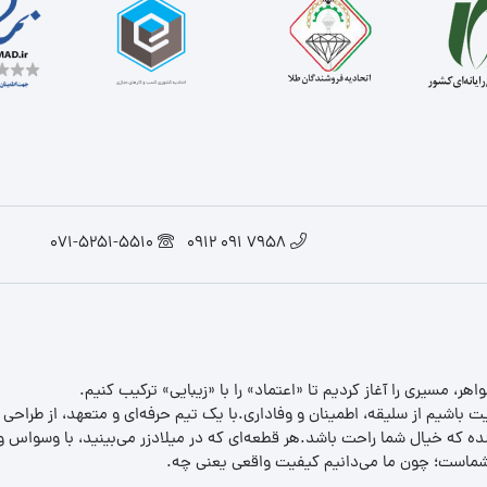
071-5251-5510
7958 091 0912
یت باشیم از سلیقه، اطمینان و وفاداری.با یک تیم حرفه‌ای و متعهد، از طراحی
 که خیال شما راحت باشد.هر قطعه‌ای که در میلادزر می‌بینید، با وسواس و د
ب شماست؛ چون ما می‌دانیم کیفیت واقعی یعنی چه.