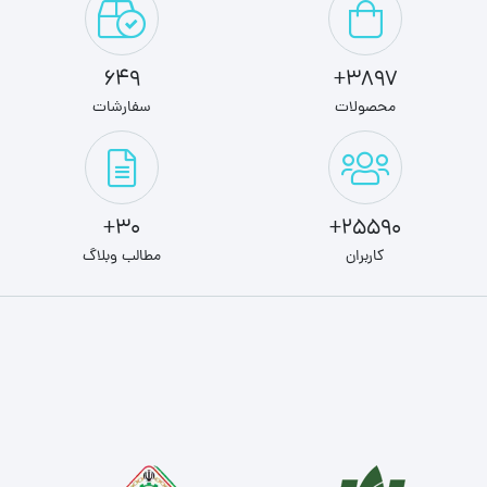
649
3897+
محصولات
سفارشات
30+
25590+
کاربران
مطالب وبلاگ