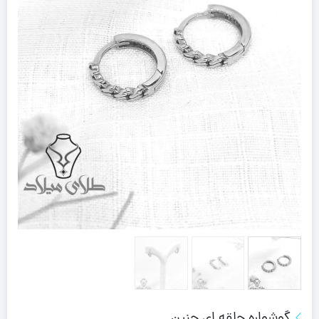
گوشواره حلقه ای حنین