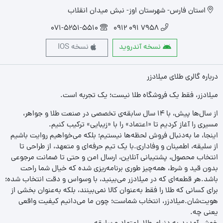
استان فارس- شهرستان اوز- نبش میدان انقلاب
071-5251-5510
7958 091 0912
نسخه آندروید
نسخه IOS
درباره گالری طلای میلادزر
میلادزر، فقط یک فروشگاه طلا نیست؛ یک تجربه‌ است.
از سال‌ها پیش، با ۱۴ سال سابقه‌ی تخصصی در صنعت طلا و جواهر،
مسیری را آغاز کردیم تا «اعتماد» را با «زیبایی» ترکیب کنیم.
اینجا، ما به‌دنبال فروش لحظه‌ها نیستیم؛ بلکه می‌خواهیم روایت باشیم
از سلیقه، اطمینان و وفاداری.با یک تیم حرفه‌ای و متعهد، از طراحی تا
انتخاب محصول، پشتیبانی آنلاین، ارسال امن و حتی تا ضمانت مرجوعی
بدون قید و شرط، همه‌چیز طوری برنامه‌ریزی شده که خیال شما راحت
باشد.هر قطعه‌ای که در میلادزر می‌بینید، با وسواس و دقت انتخاب شده؛
برای کسانی که طلا را فقط به‌عنوان کالا نمی‌بینند، بلکه به‌عنوان بخشی از
هویت‌شان.میلادزر، انتخاب شماست؛ چون ما می‌دانیم کیفیت واقعی
یعنی چه.