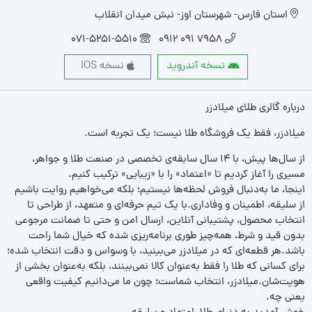
استان فارس- شهرستان اوز- نبش میدان انقلاب
071-5251-5510
7958 091 0912
نسخه آندروید
نسخه IOS
درباره گالری طلای میلادزر
میلادزر، فقط یک فروشگاه طلا نیست؛ یک تجربه‌ است.
از سال‌ها پیش، با ۱۴ سال سابقه‌ی تخصصی در صنعت طلا و جواهر،
مسیری را آغاز کردیم تا «اعتماد» را با «زیبایی» ترکیب کنیم.
اینجا، ما به‌دنبال فروش لحظه‌ها نیستیم؛ بلکه می‌خواهیم روایت باشیم
از سلیقه، اطمینان و وفاداری.با یک تیم حرفه‌ای و متعهد، از طراحی تا
انتخاب محصول، پشتیبانی آنلاین، ارسال امن و حتی تا ضمانت مرجوعی
بدون قید و شرط، همه‌چیز طوری برنامه‌ریزی شده که خیال شما راحت
باشد.هر قطعه‌ای که در میلادزر می‌بینید، با وسواس و دقت انتخاب شده؛
برای کسانی که طلا را فقط به‌عنوان کالا نمی‌بینند، بلکه به‌عنوان بخشی از
هویت‌شان.میلادزر، انتخاب شماست؛ چون ما می‌دانیم کیفیت واقعی
یعنی چه.