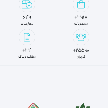
649
3917+
محصولات
سفارشات
34+
25590+
کاربران
مطالب وبلاگ