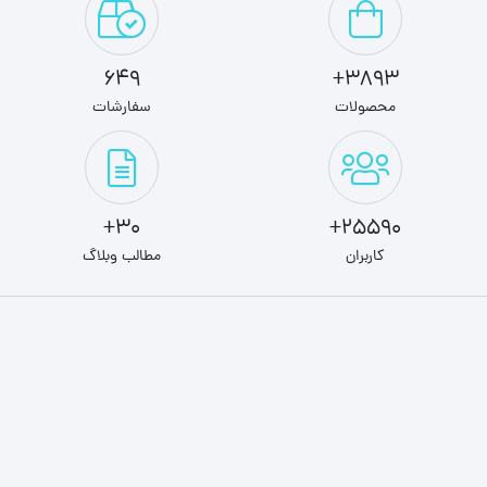
649
3893+
محصولات
سفارشات
30+
25590+
کاربران
مطالب وبلاگ