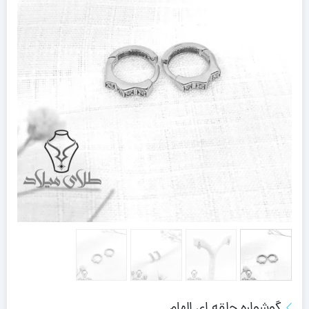
گوشواره حلقه ای الهام