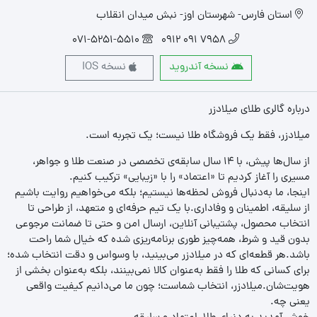
استان فارس- شهرستان اوز- نبش میدان انقلاب
071-5251-5510
7958 091 0912
نسخه آندروید
نسخه IOS
درباره گالری طلای میلادزر
میلادزر، فقط یک فروشگاه طلا نیست؛ یک تجربه‌ است.
از سال‌ها پیش، با ۱۴ سال سابقه‌ی تخصصی در صنعت طلا و جواهر،
مسیری را آغاز کردیم تا «اعتماد» را با «زیبایی» ترکیب کنیم.
اینجا، ما به‌دنبال فروش لحظه‌ها نیستیم؛ بلکه می‌خواهیم روایت باشیم
از سلیقه، اطمینان و وفاداری.با یک تیم حرفه‌ای و متعهد، از طراحی تا
انتخاب محصول، پشتیبانی آنلاین، ارسال امن و حتی تا ضمانت مرجوعی
بدون قید و شرط، همه‌چیز طوری برنامه‌ریزی شده که خیال شما راحت
باشد.هر قطعه‌ای که در میلادزر می‌بینید، با وسواس و دقت انتخاب شده؛
برای کسانی که طلا را فقط به‌عنوان کالا نمی‌بینند، بلکه به‌عنوان بخشی از
هویت‌شان.میلادزر، انتخاب شماست؛ چون ما می‌دانیم کیفیت واقعی
یعنی چه.