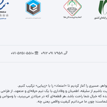
071-5251-5510
7958 091 0912
یت باشیم از سلیقه، اطمینان و وفاداری.با یک تیم حرفه‌ای و متعهد، از طراحی
 که خیال شما راحت باشد.هر قطعه‌ای که در میلادزر می‌بینید، با وسواس و د
ب شماست؛ چون ما می‌دانیم کیفیت واقعی یعنی چه.