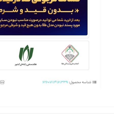
شناسه محصول:
62607114161339