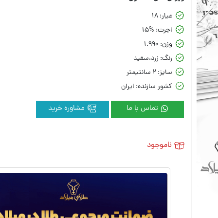
عیار:
18
اجرت:
15%
وزن:
1.990
رنگ:
زرد،سفید
سایز:
2 سانتیمتر
کشور سازنده:
ایران
تماس با ما
مشاوره خرید
ناموجود