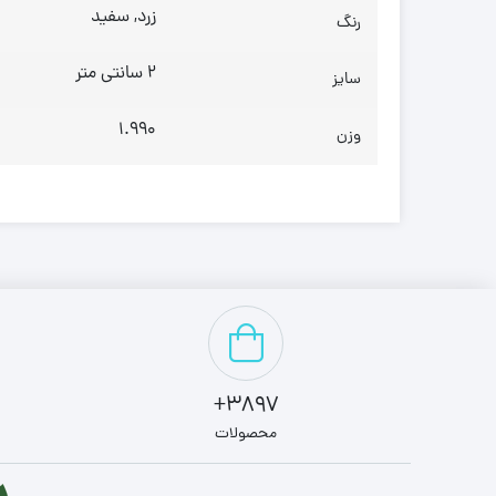
زرد, سفید
رنگ
2 سانتی متر
سایز
1.990
وزن
3897+
محصولات