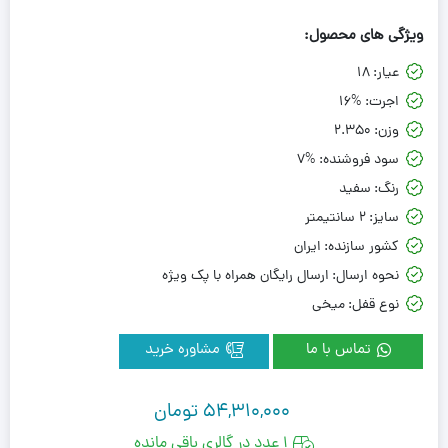
ویژگی های محصول:
عیار:
18
اجرت:
16%
وزن:
2.350
سود فروشنده:
7%
رنگ:
سفید
سایز:
2 سانتیمتر
کشور سازنده:
ایران
نحوه ارسال:
ارسال رایگان همراه با پک ویژه
نوع قفل:
میخی
تماس با ما
مشاوره خرید
54,310,000
تومان
1 عدد در گالری باقی مانده