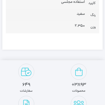
استفاده مجلسی
کاربرد
سفید
رنگ
2.350
وزن
649
3893+
محصولات
سفارشات