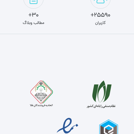
30+
25590+
کاربران
مطالب وبلاگ