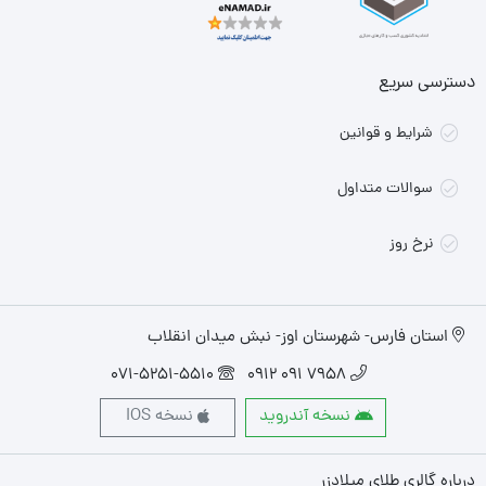
دسترسی سریع
شرایط و قوانین
سوالات متداول
نرخ روز
استان فارس- شهرستان اوز- نبش میدان انقلاب
071-5251-5510
7958 091 0912
نسخه آندروید
نسخه IOS
درباره گالری طلای میلادزر