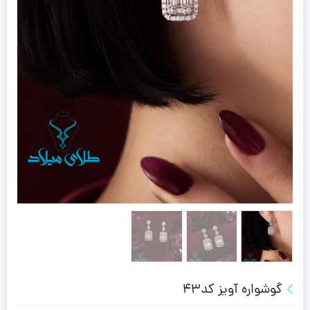
گوشواره آویز کد43