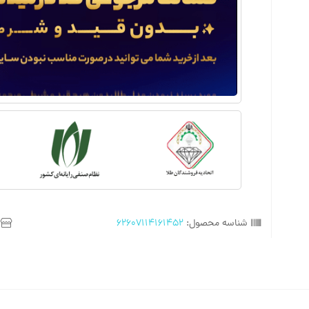
شناسه محصول:
62607114161452