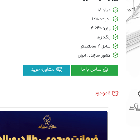
عیار:
18
اجرت:
12%
وزن:
4.640
رنگ:
زرد
سایز:
4 سانتیمتر
کشور سازنده:
ایران
تماس با ما
مشاوره خرید
ناموجود