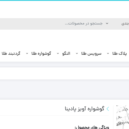
پلاک طلا
سرویس طلا
النگو
گوشواره طلا
گردنبند طلا
گوشواره آویز پادینا
ویژگی های محصول: