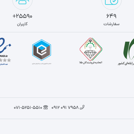
25590+
649
سفارشات
کاربران
071-5251-5510
7958 091 0912