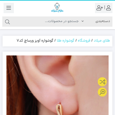
|
طلای میلاد
/
فروشگاه
/
گوشواره طلا
/
گوشواره آویز ورساچ کد7