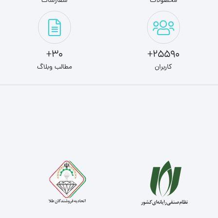
محصولات
سفارشات
30+
25590+
کاربران
مطالب وبلاگ