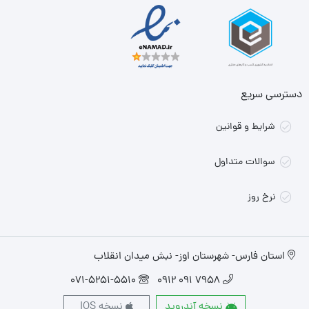
دسترسی سریع
شرایط و قوانین
سوالات متداول
نرخ روز
استان فارس- شهرستان اوز- نبش میدان انقلاب
071-5251-5510
7958 091 0912
نسخه آندروید
نسخه IOS