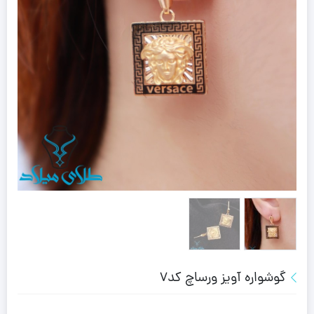
گوشواره آویز ورساچ کد7