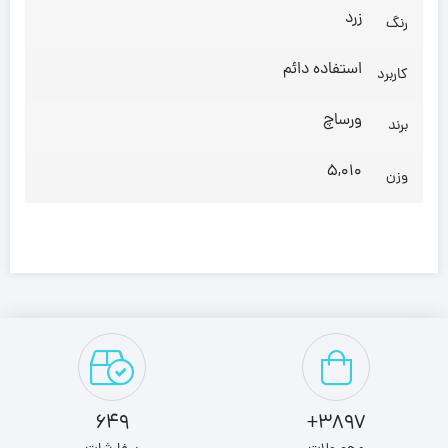
زرد
رنگ
استفاده دائم
کاربرد
ورساچ
برند
5,010
وزن
649
3897+