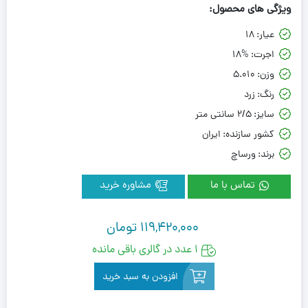
ویژگی های محصول:
عیار:
18
اجرت:
18%
وزن:
5.010
رنگ:
زرد
سایز:
2/5 سانتی متر
کشور سازنده:
ایران
برند:
ورساچ
تماس با ما
مشاوره خرید
119,420,000
تومان
1 عدد در گالری باقی مانده
افزودن به سبد خرید