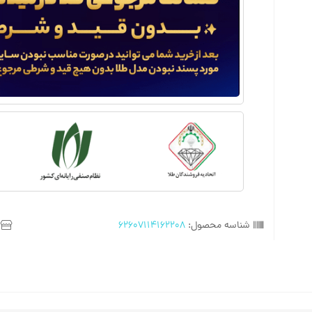
شناسه محصول:
62607114162208