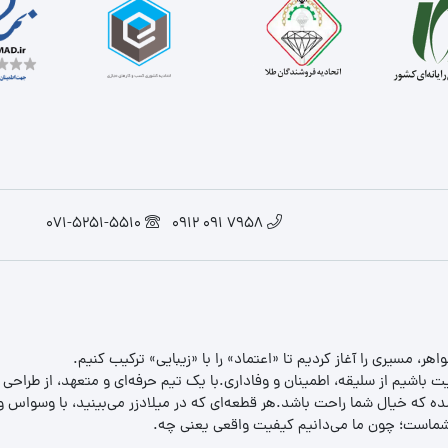
071-5251-5510
7958 091 0912
یت باشیم از سلیقه، اطمینان و وفاداری.با یک تیم حرفه‌ای و متعهد، از طراحی
 که خیال شما راحت باشد.هر قطعه‌ای که در میلادزر می‌بینید، با وسواس و د
ب شماست؛ چون ما می‌دانیم کیفیت واقعی یعنی چه.