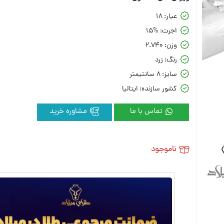
عیار:
18
اجرت:
15%
وزن:
2.740
رنگ:
زرد
سایز:
8 سانتیمتر
کشور سازنده:
ایتالیا
تماس با ما
مشاوره خرید
ناموجود