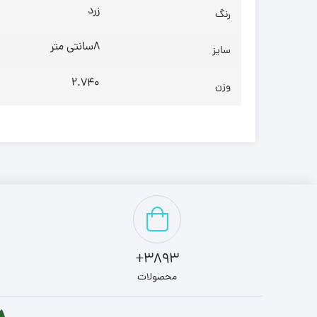
زرد
رنگ
8سانتی متر
سایز
2.740
وزن
3893+
محصولات