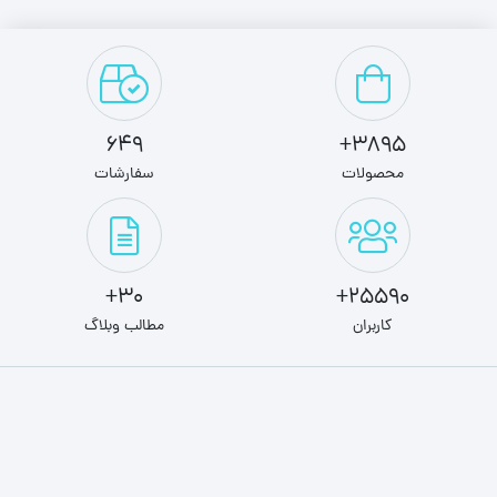
649
3895+
محصولات
سفارشات
30+
25590+
کاربران
مطالب وبلاگ