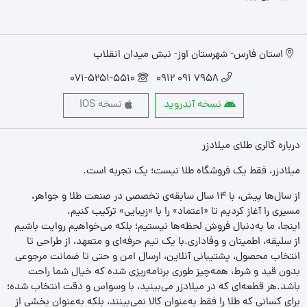
استان فارس- شهرستان اوز- نبش میدان انقلاب
071-5251-5510
7958 091 0912
نسخه آندروید
نسخه IOS
درباره گالری طلای میلادزر
میلادزر، فقط یک فروشگاه طلا نیست؛ یک تجربه‌ است.
از سال‌ها پیش، با ۱۴ سال سابقه‌ی تخصصی در صنعت طلا و جواهر،
مسیری را آغاز کردیم تا «اعتماد» را با «زیبایی» ترکیب کنیم.
اینجا، ما به‌دنبال فروش لحظه‌ها نیستیم؛ بلکه می‌خواهیم روایت باشیم
از سلیقه، اطمینان و وفاداری.با یک تیم حرفه‌ای و متعهد، از طراحی تا
انتخاب محصول، پشتیبانی آنلاین، ارسال امن و حتی تا ضمانت مرجوعی
بدون قید و شرط، همه‌چیز طوری برنامه‌ریزی شده که خیال شما راحت
باشد.هر قطعه‌ای که در میلادزر می‌بینید، با وسواس و دقت انتخاب شده؛
برای کسانی که طلا را فقط به‌عنوان کالا نمی‌بینند، بلکه به‌عنوان بخشی از