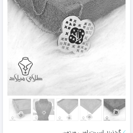
گردنبند اسپرت لویی ویتون