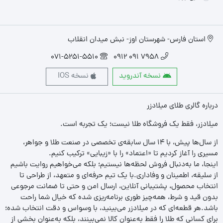
استان فارس- شهرستان اوز- نبش میدان انقلاب
071-5251-5510
7958 091 0912
نسخه آندروید
نسخه IOS
درباره گالری طلای میلادزر
میلادزر، فقط یک فروشگاه طلا نیست؛ یک تجربه‌ است.
از سال‌ها پیش، با ۱۴ سال سابقه‌ی تخصصی در صنعت طلا و جواهر،
مسیری را آغاز کردیم تا «اعتماد» را با «زیبایی» ترکیب کنیم.
اینجا، ما به‌دنبال فروش لحظه‌ها نیستیم؛ بلکه می‌خواهیم روایت باشیم
از سلیقه، اطمینان و وفاداری.با یک تیم حرفه‌ای و متعهد، از طراحی تا
انتخاب محصول، پشتیبانی آنلاین، ارسال امن و حتی تا ضمانت مرجوعی
بدون قید و شرط، همه‌چیز طوری برنامه‌ریزی شده که خیال شما راحت
باشد.هر قطعه‌ای که در میلادزر می‌بینید، با وسواس و دقت انتخاب شده؛
برای کسانی که طلا را فقط به‌عنوان کالا نمی‌بینند، بلکه به‌عنوان بخشی از