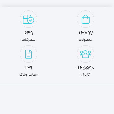
649
3897+
محصولات
سفارشات
31+
25590+
کاربران
مطالب وبلاگ