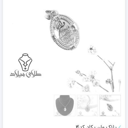
پلاک وان یکاد کد4