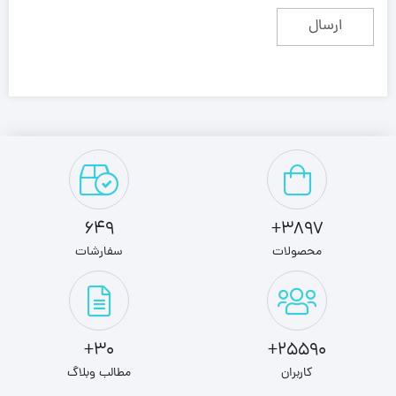
649
3897+
محصولات
سفارشات
30+
25590+
کاربران
مطالب وبلاگ