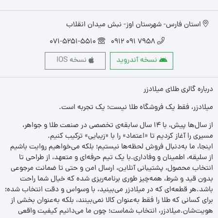
استان فارس- شهرستان اوز- نبش میدان انقلاب
071-5251-5510
7958 091 0912
نسخه آندروید
نسخه IOS
درباره گالری طلای میلادزر
میلادزر، فقط یک فروشگاه طلا نیست؛ یک تجربه‌ است.
از سال‌ها پیش، با ۱۴ سال سابقه‌ی تخصصی در صنعت طلا و جواهر،
مسیری را آغاز کردیم تا «اعتماد» را با «زیبایی» ترکیب کنیم.
اینجا، ما به‌دنبال فروش لحظه‌ها نیستیم؛ بلکه می‌خواهیم روایت باشیم
از سلیقه، اطمینان و وفاداری.با یک تیم حرفه‌ای و متعهد، از طراحی تا
انتخاب محصول، پشتیبانی آنلاین، ارسال امن و حتی تا ضمانت مرجوعی
بدون قید و شرط، همه‌چیز طوری برنامه‌ریزی شده که خیال شما راحت
باشد.هر قطعه‌ای که در میلادزر می‌بینید، با وسواس و دقت انتخاب شده؛
برای کسانی که طلا را فقط به‌عنوان کالا نمی‌بینند، بلکه به‌عنوان بخشی از
هویت‌شان.میلادزر، انتخاب شماست؛ چون ما می‌دانیم کیفیت واقعی