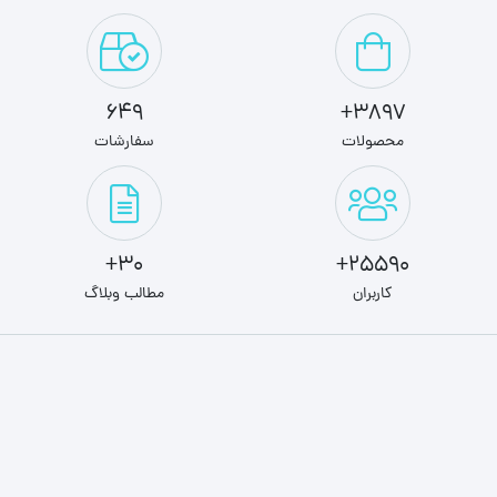
649
3897+
محصولات
سفارشات
30+
25590+
کاربران
مطالب وبلاگ