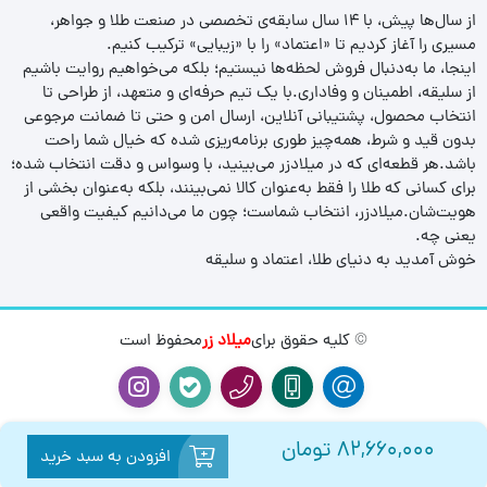
از سال‌ها پیش، با ۱۴ سال سابقه‌ی تخصصی در صنعت طلا و جواهر،
مسیری را آغاز کردیم تا «اعتماد» را با «زیبایی» ترکیب کنیم.
اینجا، ما به‌دنبال فروش لحظه‌ها نیستیم؛ بلکه می‌خواهیم روایت باشیم
از سلیقه، اطمینان و وفاداری.با یک تیم حرفه‌ای و متعهد، از طراحی تا
انتخاب محصول، پشتیبانی آنلاین، ارسال امن و حتی تا ضمانت مرجوعی
بدون قید و شرط، همه‌چیز طوری برنامه‌ریزی شده که خیال شما راحت
باشد.هر قطعه‌ای که در میلادزر می‌بینید، با وسواس و دقت انتخاب شده؛
برای کسانی که طلا را فقط به‌عنوان کالا نمی‌بینند، بلکه به‌عنوان بخشی از
هویت‌شان.میلادزر، انتخاب شماست؛ چون ما می‌دانیم کیفیت واقعی
یعنی چه.
خوش آمدید به دنیای طلا، اعتماد و سلیقه
© کلیه حقوق برای
میلاد زر
محفوظ است
82,660,000
تومان
افزودن به سبد خرید
0
0
بازگشت
صفحه اصلی
مقایسه
سبد خرید