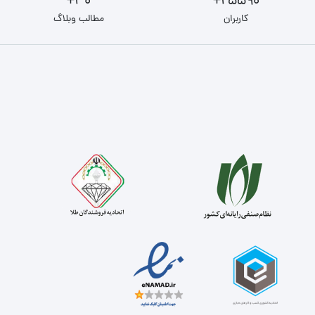
30+
25590+
کاربران
مطالب وبلاگ