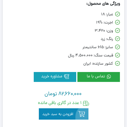
ویژگی های محصول:
عیار:
18
اجرت:
19%
وزن:
3.420
رنگ:
زرد
سایز:
6/5 سانتیمتر
قیمت سنگ:
4.500.000 ريال
کشور سازنده:
ایران
تماس با ما
مشاوره خرید
82,660,000
تومان
1 عدد در گالری باقی مانده
افزودن به سبد خرید