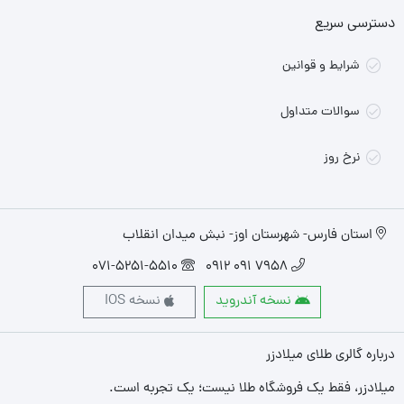
دسترسی سریع
شرایط و قوانین
سوالات متداول
نرخ روز
استان فارس- شهرستان اوز- نبش میدان انقلاب
071-5251-5510
7958 091 0912
نسخه آندروید
نسخه IOS
درباره گالری طلای میلادزر
میلادزر، فقط یک فروشگاه طلا نیست؛ یک تجربه‌ است.