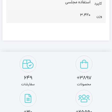
استفاده مجلسی
کاربرد
3.420
وزن
649
3897+
محصولات
سفارشات