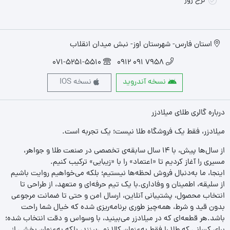
نرخ روز
استان فارس- شهرستان اوز- نبش میدان انقلاب
071-5251-5510
7958 091 0912
نسخه آندروید
نسخه IOS
درباره گالری طلای میلادزر
میلادزر، فقط یک فروشگاه طلا نیست؛ یک تجربه‌ است.
از سال‌ها پیش، با ۱۴ سال سابقه‌ی تخصصی در صنعت طلا و جواهر،
مسیری را آغاز کردیم تا «اعتماد» را با «زیبایی» ترکیب کنیم.
اینجا، ما به‌دنبال فروش لحظه‌ها نیستیم؛ بلکه می‌خواهیم روایت باشیم
از سلیقه، اطمینان و وفاداری.با یک تیم حرفه‌ای و متعهد، از طراحی تا
انتخاب محصول، پشتیبانی آنلاین، ارسال امن و حتی تا ضمانت مرجوعی
بدون قید و شرط، همه‌چیز طوری برنامه‌ریزی شده که خیال شما راحت
باشد.هر قطعه‌ای که در میلادزر می‌بینید، با وسواس و دقت انتخاب شده؛