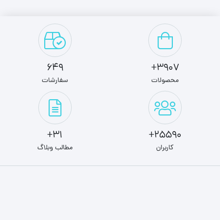
649
3907+
محصولات
سفارشات
31+
25590+
کاربران
مطالب وبلاگ