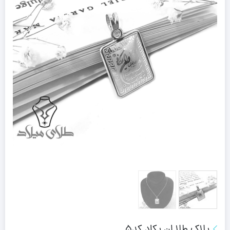
پلاک طلا ان یکاد کد5