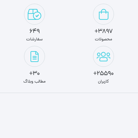
649
3897+
محصولات
سفارشات
30+
25590+
کاربران
مطالب وبلاگ