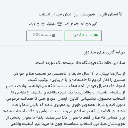
استان فارس- شهرستان اوز- نبش میدان انقلاب
071-5251-5510
7958 091 0912
نسخه آندروید
نسخه IOS
درباره گالری طلای میلادزر
میلادزر، فقط یک فروشگاه طلا نیست؛ یک تجربه‌ است.
از سال‌ها پیش، با ۱۴ سال سابقه‌ی تخصصی در صنعت طلا و جواهر،
مسیری را آغاز کردیم تا «اعتماد» را با «زیبایی» ترکیب کنیم.
اینجا، ما به‌دنبال فروش لحظه‌ها نیستیم؛ بلکه می‌خواهیم روایت باشیم
از سلیقه، اطمینان و وفاداری.با یک تیم حرفه‌ای و متعهد، از طراحی تا
انتخاب محصول، پشتیبانی آنلاین، ارسال امن و حتی تا ضمانت مرجوعی
بدون قید و شرط، همه‌چیز طوری برنامه‌ریزی شده که خیال شما راحت
باشد.هر قطعه‌ای که در میلادزر می‌بینید، با وسواس و دقت انتخاب شده؛
برای کسانی که طلا را فقط به‌عنوان کالا نمی‌بینند، بلکه به‌عنوان بخشی از
هویت‌شان.میلادزر، انتخاب شماست؛ چون ما می‌دانیم کیفیت واقعی