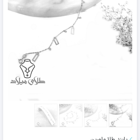
پابند طلا ملورین