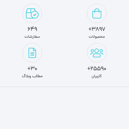
649
3897+
محصولات
سفارشات
30+
25590+
کاربران
مطالب وبلاگ