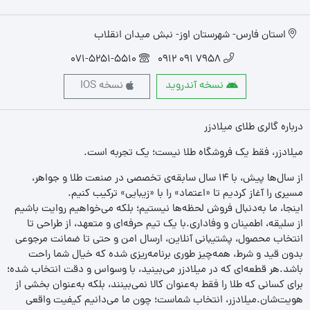
استان فارس- شهرستان اوز- نبش میدان انقلاب
071-5251-5510
7958 091 0912
نسخه آندروید
نسخه IOS
درباره گالری طلای میلادزر
میلادزر، فقط یک فروشگاه طلا نیست؛ یک تجربه‌ است.
از سال‌ها پیش، با ۱۴ سال سابقه‌ی تخصصی در صنعت طلا و جواهر،
مسیری را آغاز کردیم تا «اعتماد» را با «زیبایی» ترکیب کنیم.
اینجا، ما به‌دنبال فروش لحظه‌ها نیستیم؛ بلکه می‌خواهیم روایت باشیم
از سلیقه، اطمینان و وفاداری.با یک تیم حرفه‌ای و متعهد، از طراحی تا
انتخاب محصول، پشتیبانی آنلاین، ارسال امن و حتی تا ضمانت مرجوعی
بدون قید و شرط، همه‌چیز طوری برنامه‌ریزی شده که خیال شما راحت
باشد.هر قطعه‌ای که در میلادزر می‌بینید، با وسواس و دقت انتخاب شده؛
برای کسانی که طلا را فقط به‌عنوان کالا نمی‌بینند، بلکه به‌عنوان بخشی از
هویت‌شان.میلادزر، انتخاب شماست؛ چون ما می‌دانیم کیفیت واقعی