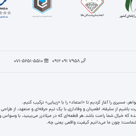
071-5251-5510
7958 091 0912
یت باشیم از سلیقه، اطمینان و وفاداری.با یک تیم حرفه‌ای و متعهد، از طراحی
 که خیال شما راحت باشد.هر قطعه‌ای که در میلادزر می‌بینید، با وسواس و د
ب شماست؛ چون ما می‌دانیم کیفیت واقعی یعنی چه.