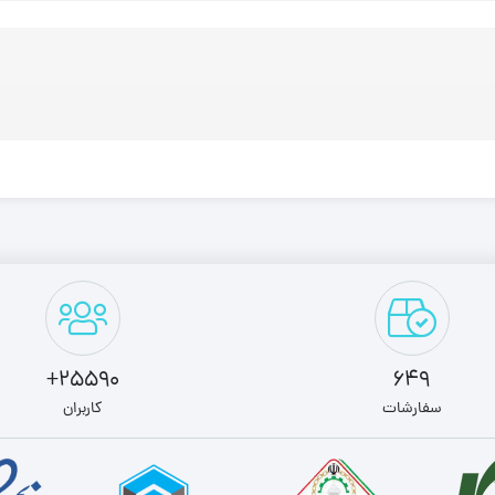
25590+
649
سفارشات
کاربران