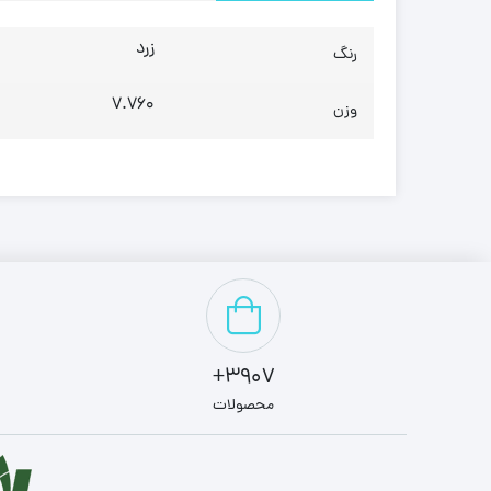
زرد
رنگ
7.760
وزن
3907+
محصولات