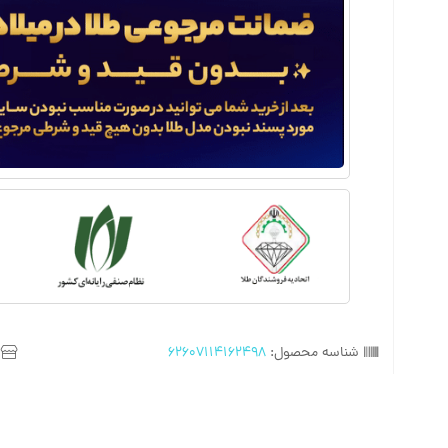
شناسه محصول:
62607114162498