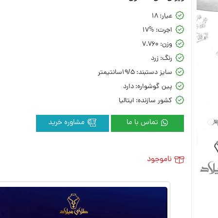
عیار:
18
اجرت:
17%
وزن:
7.760
رنگ:
زرد
سایز دستبند:
19/5سانتیمتر
پین گوشواره:
دارد
کشور سازنده:
ایتالیا
تماس با ما
مشاوره خرید
ناموجود