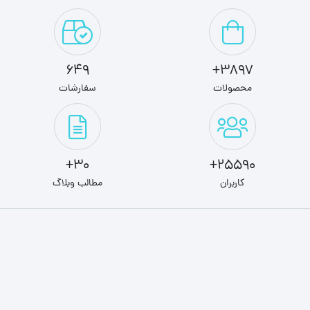
649
3897+
محصولات
سفارشات
30+
25590+
کاربران
مطالب وبلاگ