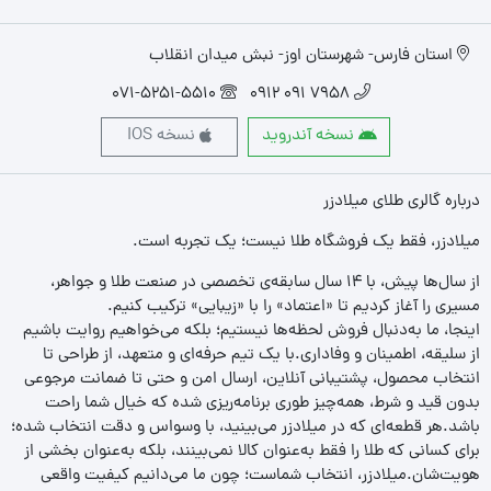
استان فارس- شهرستان اوز- نبش میدان انقلاب
071-5251-5510
7958 091 0912
نسخه آندروید
نسخه IOS
درباره گالری طلای میلادزر
میلادزر، فقط یک فروشگاه طلا نیست؛ یک تجربه‌ است.
از سال‌ها پیش، با ۱۴ سال سابقه‌ی تخصصی در صنعت طلا و جواهر،
مسیری را آغاز کردیم تا «اعتماد» را با «زیبایی» ترکیب کنیم.
اینجا، ما به‌دنبال فروش لحظه‌ها نیستیم؛ بلکه می‌خواهیم روایت باشیم
از سلیقه، اطمینان و وفاداری.با یک تیم حرفه‌ای و متعهد، از طراحی تا
انتخاب محصول، پشتیبانی آنلاین، ارسال امن و حتی تا ضمانت مرجوعی
بدون قید و شرط، همه‌چیز طوری برنامه‌ریزی شده که خیال شما راحت
باشد.هر قطعه‌ای که در میلادزر می‌بینید، با وسواس و دقت انتخاب شده؛
برای کسانی که طلا را فقط به‌عنوان کالا نمی‌بینند، بلکه به‌عنوان بخشی از
هویت‌شان.میلادزر، انتخاب شماست؛ چون ما می‌دانیم کیفیت واقعی