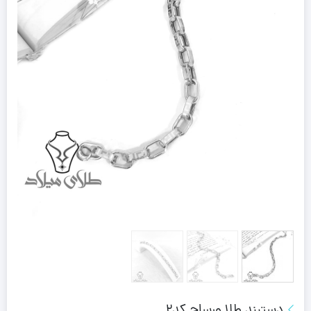
دستبند طلا ورساچ کد2