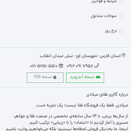
شرایط و قوانین
سوالات متداول
نرخ روز
استان فارس- شهرستان اوز- نبش میدان انقلاب
071-5251-5510
7958 091 0912
نسخه آندروید
نسخه IOS
درباره گالری طلای میلادزر
میلادزر، فقط یک فروشگاه طلا نیست؛ یک تجربه‌ است.
از سال‌ها پیش، با ۱۴ سال سابقه‌ی تخصصی در صنعت طلا و جواهر،
مسیری را آغاز کردیم تا «اعتماد» را با «زیبایی» ترکیب کنیم.
اینجا، ما به‌دنبال فروش لحظه‌ها نیستیم؛ بلکه می‌خواهیم روایت باشیم