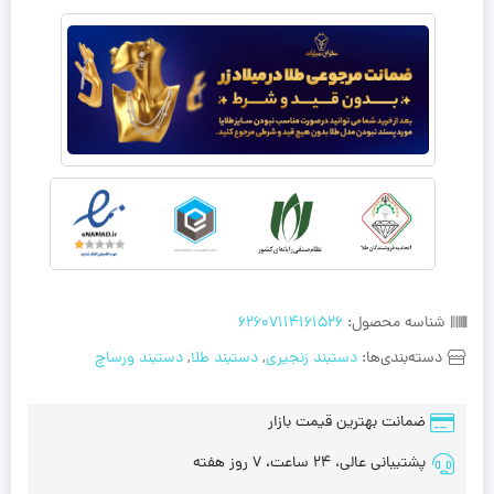
شناسه محصول:
62607114161526
دسته‌بندی‌ها:
دستبند زنجیری
,
دستبند طلا
,
دستبند ورساچ
ضمانت بهترین قیمت بازار
پشتیبانی عالی، 24 ساعت، 7 روز هفته