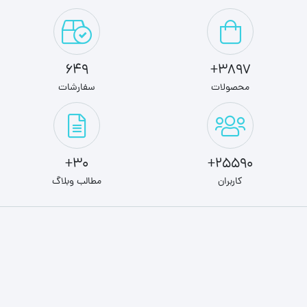
649
3897+
محصولات
سفارشات
30+
25590+
کاربران
مطالب وبلاگ