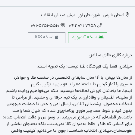
استان فارس- شهرستان اوز- نبش میدان انقلاب
071-5251-5510
7958 091 0912
نسخه آندروید
نسخه IOS
درباره گالری طلای میلادزر
میلادزر، فقط یک فروشگاه طلا نیست؛ یک تجربه‌ است.
از سال‌ها پیش، با ۱۴ سال سابقه‌ی تخصصی در صنعت طلا و جواهر،
مسیری را آغاز کردیم تا «اعتماد» را با «زیبایی» ترکیب کنیم.
اینجا، ما به‌دنبال فروش لحظه‌ها نیستیم؛ بلکه می‌خواهیم روایت باشیم
از سلیقه، اطمینان و وفاداری.با یک تیم حرفه‌ای و متعهد، از طراحی تا
انتخاب محصول، پشتیبانی آنلاین، ارسال امن و حتی تا ضمانت مرجوعی
بدون قید و شرط، همه‌چیز طوری برنامه‌ریزی شده که خیال شما راحت
باشد.هر قطعه‌ای که در میلادزر می‌بینید، با وسواس و دقت انتخاب شده؛
برای کسانی که طلا را فقط به‌عنوان کالا نمی‌بینند، بلکه به‌عنوان بخشی از
هویت‌شان.میلادزر، انتخاب شماست؛ چون ما می‌دانیم کیفیت واقعی