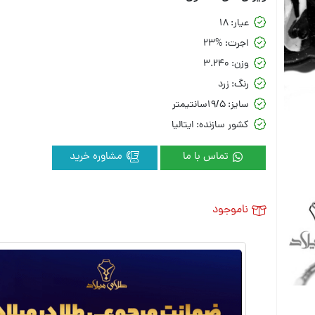
عیار:
18
اجرت:
23%
وزن:
3.240
رنگ:
زرد
سایز:
19/5سانتیمتر
کشور سازنده:
ایتالیا
تماس با ما
مشاوره خرید
ناموجود