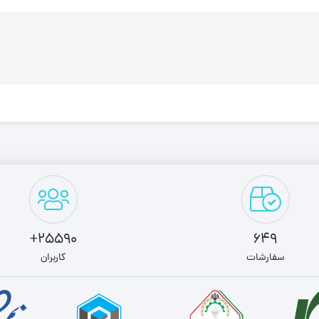
25590+
649
سفارشات
کاربران