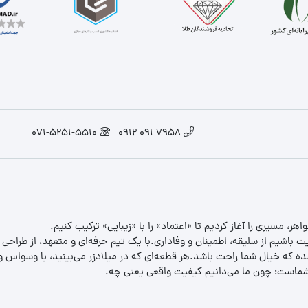
071-5251-5510
7958 091 0912
یت باشیم از سلیقه، اطمینان و وفاداری.با یک تیم حرفه‌ای و متعهد، از طراحی
 که خیال شما راحت باشد.هر قطعه‌ای که در میلادزر می‌بینید، با وسواس و د
ب شماست؛ چون ما می‌دانیم کیفیت واقعی یعنی چه.