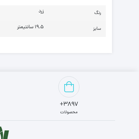
زرد
رنگ
19.5 سانتیمتر
سایز
3897+
محصولات