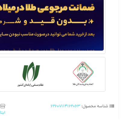
شناسه محصول:
62607114162063
ایتا