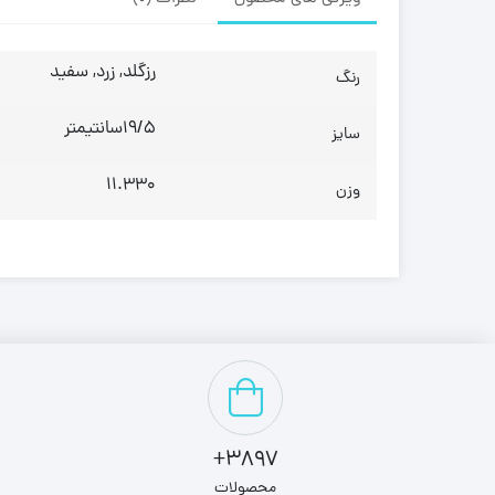
رزگلد, زرد, سفید
رنگ
19/5سانتیمتر
سایز
11.330
وزن
3897+
محصولات