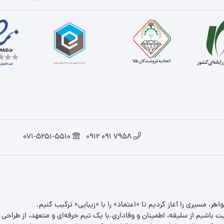
071-5251-5510
7958 091 0912
یت باشیم از سلیقه، اطمینان و وفاداری.با یک تیم حرفه‌ای و متعهد، از طراحی