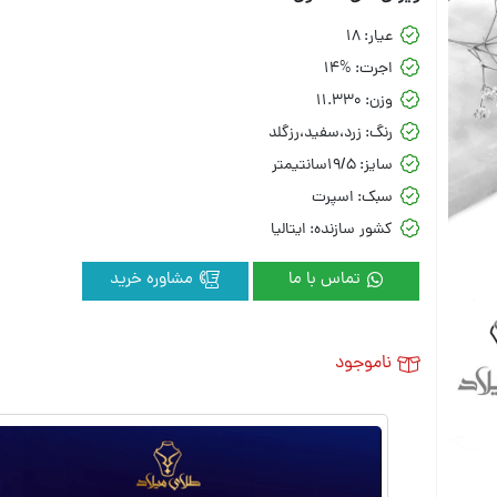
عیار:
18
اجرت:
14%
وزن:
11.330
رنگ:
زرد،سفید،رزگلد
سایز:
19/5سانتیمتر
سبک:
اسپرت
کشور سازنده:
ایتالیا
تماس با ما
مشاوره خرید
ناموجود