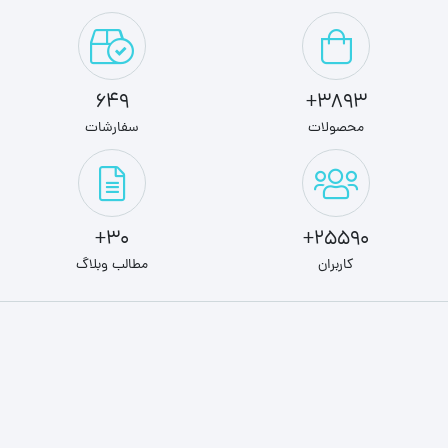
649
3893+
محصولات
سفارشات
30+
25590+
کاربران
مطالب وبلاگ