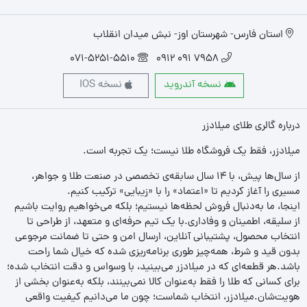
استان فارس- شهرستان اوز- نبش میدان انقلاب
071-5251-5510
7958 091 0912
نسخه آندروید
نسخه IOS
درباره گالری طلای میلادزر
میلادزر، فقط یک فروشگاه طلا نیست؛ یک تجربه‌ است.
از سال‌ها پیش، با ۱۴ سال سابقه‌ی تخصصی در صنعت طلا و جواهر،
مسیری را آغاز کردیم تا «اعتماد» را با «زیبایی» ترکیب کنیم.
اینجا، ما به‌دنبال فروش لحظه‌ها نیستیم؛ بلکه می‌خواهیم روایت باشیم
از سلیقه، اطمینان و وفاداری.با یک تیم حرفه‌ای و متعهد، از طراحی تا
انتخاب محصول، پشتیبانی آنلاین، ارسال امن و حتی تا ضمانت مرجوعی
بدون قید و شرط، همه‌چیز طوری برنامه‌ریزی شده که خیال شما راحت
باشد.هر قطعه‌ای که در میلادزر می‌بینید، با وسواس و دقت انتخاب شده؛
برای کسانی که طلا را فقط به‌عنوان کالا نمی‌بینند، بلکه به‌عنوان بخشی از
هویت‌شان.میلادزر، انتخاب شماست؛ چون ما می‌دانیم کیفیت واقعی