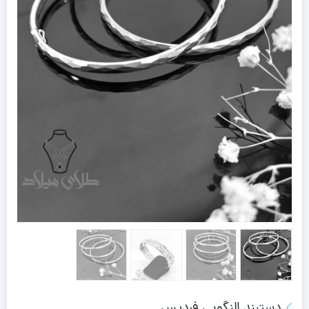
دستبند النگویی فردیس