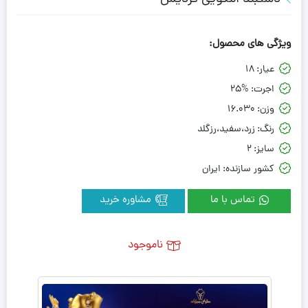
ویژگی های محصول:
عیار:
18
اجرت:
25%
وزن:
16.030
رنگ:
زرد،سفید،رزگلد
سایز:
2
کشور سازنده:
ایران
تماس با ما
مشاوره خرید
ناموجود