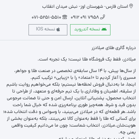
استان فارس- شهرستان اوز- نبش میدان انقلاب
071-5251-5510
7958 091 0912
نسخه آندروید
نسخه IOS
درباره گالری طلای میلادزر
میلادزر، فقط یک فروشگاه طلا نیست؛ یک تجربه‌ است.
از سال‌ها پیش، با ۱۴ سال سابقه‌ی تخصصی در صنعت طلا و جواهر،
مسیری را آغاز کردیم تا «اعتماد» را با «زیبایی» ترکیب کنیم.
اینجا، ما به‌دنبال فروش لحظه‌ها نیستیم؛ بلکه می‌خواهیم روایت باشیم
از سلیقه، اطمینان و وفاداری.با یک تیم حرفه‌ای و متعهد، از طراحی تا
انتخاب محصول، پشتیبانی آنلاین، ارسال امن و حتی تا ضمانت مرجوعی
بدون قید و شرط، همه‌چیز طوری برنامه‌ریزی شده که خیال شما راحت
باشد.هر قطعه‌ای که در میلادزر می‌بینید، با وسواس و دقت انتخاب شده؛
برای کسانی که طلا را فقط به‌عنوان کالا نمی‌بینند، بلکه به‌عنوان بخشی از
هویت‌شان.میلادزر، انتخاب شماست؛ چون ما می‌دانیم کیفیت واقعی
یعنی چه.