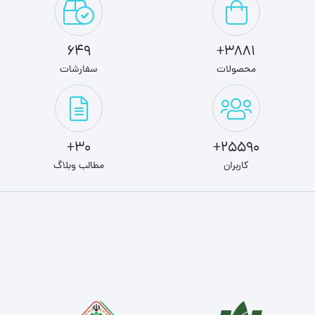
649
3881+
محصولات
سفارشات
30+
25590+
کاربران
مطالب وبلاگ