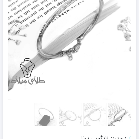
دستبند النگویی درنا