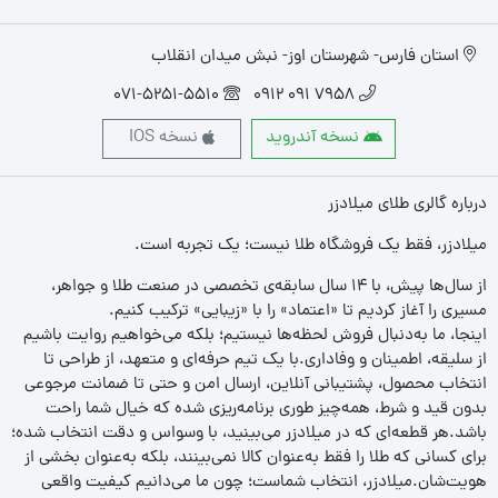
استان فارس- شهرستان اوز- نبش میدان انقلاب
071-5251-5510
7958 091 0912
نسخه آندروید
نسخه IOS
درباره گالری طلای میلادزر
میلادزر، فقط یک فروشگاه طلا نیست؛ یک تجربه‌ است.
از سال‌ها پیش، با ۱۴ سال سابقه‌ی تخصصی در صنعت طلا و جواهر،
مسیری را آغاز کردیم تا «اعتماد» را با «زیبایی» ترکیب کنیم.
اینجا، ما به‌دنبال فروش لحظه‌ها نیستیم؛ بلکه می‌خواهیم روایت باشیم
از سلیقه، اطمینان و وفاداری.با یک تیم حرفه‌ای و متعهد، از طراحی تا
انتخاب محصول، پشتیبانی آنلاین، ارسال امن و حتی تا ضمانت مرجوعی
بدون قید و شرط، همه‌چیز طوری برنامه‌ریزی شده که خیال شما راحت
باشد.هر قطعه‌ای که در میلادزر می‌بینید، با وسواس و دقت انتخاب شده؛
برای کسانی که طلا را فقط به‌عنوان کالا نمی‌بینند، بلکه به‌عنوان بخشی از
هویت‌شان.میلادزر، انتخاب شماست؛ چون ما می‌دانیم کیفیت واقعی