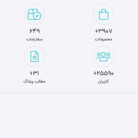
649
3907+
محصولات
سفارشات
31+
25590+
کاربران
مطالب وبلاگ