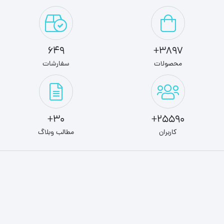
649
3897+
محصولات
سفارشات
30+
25590+
کاربران
مطالب وبلاگ