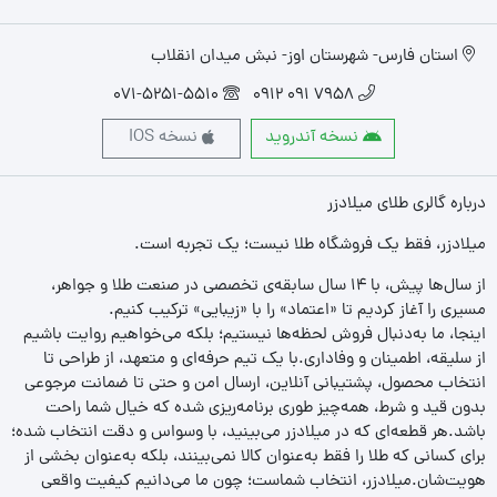
استان فارس- شهرستان اوز- نبش میدان انقلاب
071-5251-5510
7958 091 0912
نسخه آندروید
نسخه IOS
درباره گالری طلای میلادزر
میلادزر، فقط یک فروشگاه طلا نیست؛ یک تجربه‌ است.
از سال‌ها پیش، با ۱۴ سال سابقه‌ی تخصصی در صنعت طلا و جواهر،
مسیری را آغاز کردیم تا «اعتماد» را با «زیبایی» ترکیب کنیم.
اینجا، ما به‌دنبال فروش لحظه‌ها نیستیم؛ بلکه می‌خواهیم روایت باشیم
از سلیقه، اطمینان و وفاداری.با یک تیم حرفه‌ای و متعهد، از طراحی تا
انتخاب محصول، پشتیبانی آنلاین، ارسال امن و حتی تا ضمانت مرجوعی
بدون قید و شرط، همه‌چیز طوری برنامه‌ریزی شده که خیال شما راحت
باشد.هر قطعه‌ای که در میلادزر می‌بینید، با وسواس و دقت انتخاب شده؛
برای کسانی که طلا را فقط به‌عنوان کالا نمی‌بینند، بلکه به‌عنوان بخشی از
هویت‌شان.میلادزر، انتخاب شماست؛ چون ما می‌دانیم کیفیت واقعی