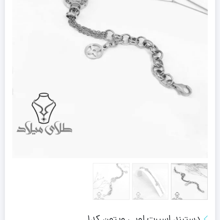
دستبند اسپرت لویی ویتون کد1