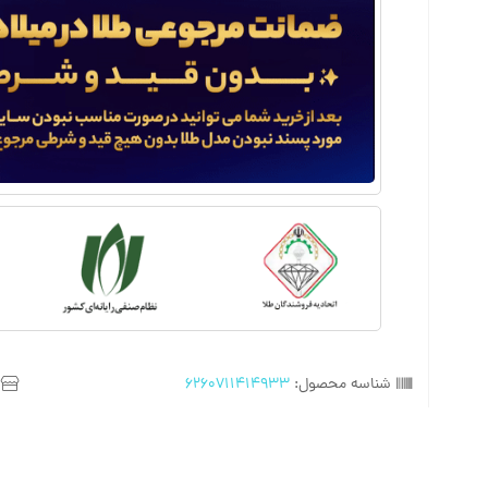
شناسه محصول:
6260711414933