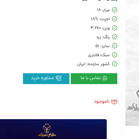
عیار:
18
اجرت:
18%
وزن:
4.260
رنگ:
زرد
سایز:
51
سبک:
فانتزی
کشور سازنده:
ایران
تماس با ما
مشاوره خرید
ناموجود