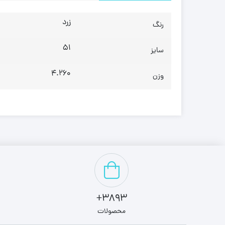
زرد
رنگ
51
سایز
4.260
وزن
3893+
محصولات