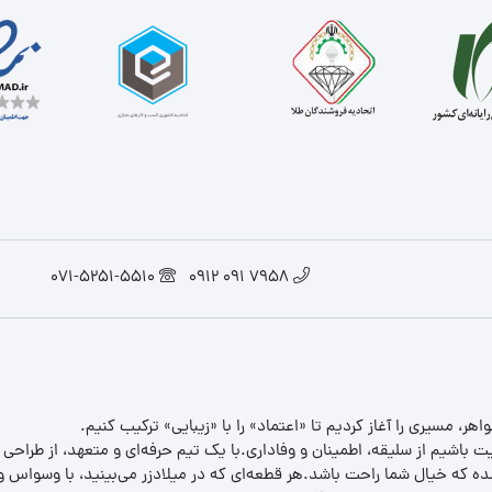
071-5251-5510
7958 091 0912
یت باشیم از سلیقه، اطمینان و وفاداری.با یک تیم حرفه‌ای و متعهد، از طراحی
 که خیال شما راحت باشد.هر قطعه‌ای که در میلادزر می‌بینید، با وسواس و د