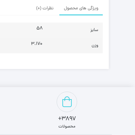
ویژگی های محصول
نظرات (0)
58
سایز
3.170
وزن
3897+
محصولات