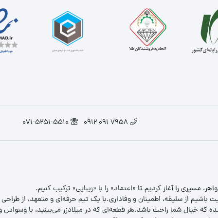
071-5251-5510
7958 091 0912
یت باشیم از سلیقه، اطمینان و وفاداری.با یک تیم حرفه‌ای و متعهد، از طراحی
 که خیال شما راحت باشد.هر قطعه‌ای که در میلادزر می‌بینید، با وسواس و د