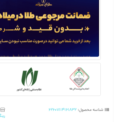
شناسه محصول:
62607114161832
رینگ