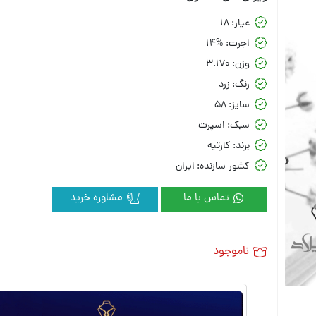
عیار:
18
اجرت:
14%
وزن:
3.170
رنگ:
زرد
سایز:
58
سبک:
اسپرت
برند:
کارتیه
کشور سازنده:
ایران
تماس با ما
مشاوره خرید
ناموجود