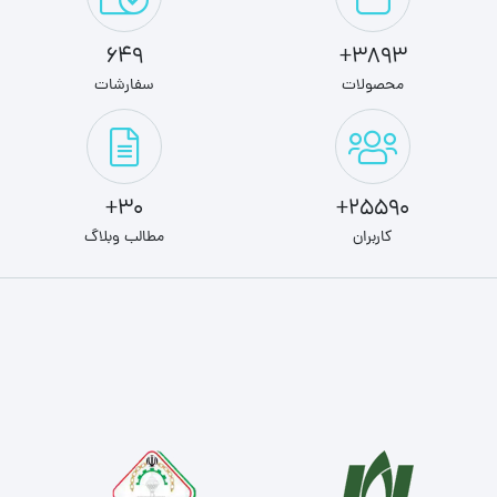
649
3893+
محصولات
سفارشات
30+
25590+
کاربران
مطالب وبلاگ