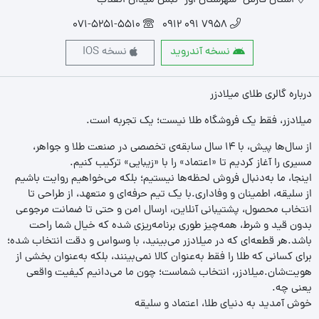
استان فارس- شهرستان اوز- نبش میدان انقلاب
071-5251-5510
7958 091 0912
نسخه آندروید
نسخه IOS
درباره گالری طلای میلادزر
میلادزر، فقط یک فروشگاه طلا نیست؛ یک تجربه‌ است.
از سال‌ها پیش، با ۱۴ سال سابقه‌ی تخصصی در صنعت طلا و جواهر،
مسیری را آغاز کردیم تا «اعتماد» را با «زیبایی» ترکیب کنیم.
اینجا، ما به‌دنبال فروش لحظه‌ها نیستیم؛ بلکه می‌خواهیم روایت باشیم
از سلیقه، اطمینان و وفاداری.با یک تیم حرفه‌ای و متعهد، از طراحی تا
انتخاب محصول، پشتیبانی آنلاین، ارسال امن و حتی تا ضمانت مرجوعی
بدون قید و شرط، همه‌چیز طوری برنامه‌ریزی شده که خیال شما راحت
باشد.هر قطعه‌ای که در میلادزر می‌بینید، با وسواس و دقت انتخاب شده؛
برای کسانی که طلا را فقط به‌عنوان کالا نمی‌بینند، بلکه به‌عنوان بخشی از
هویت‌شان.میلادزر، انتخاب شماست؛ چون ما می‌دانیم کیفیت واقعی
یعنی چه.
خوش آمدید به دنیای طلا، اعتماد و سلیقه