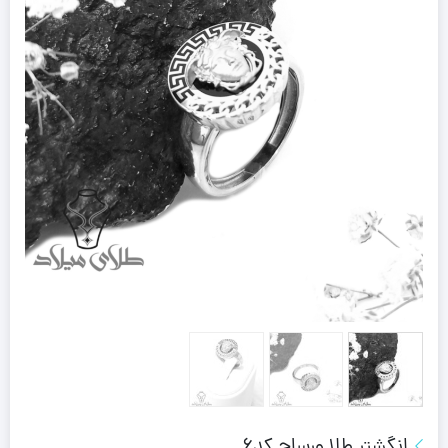
انگشتر طلا ورساچ کد6