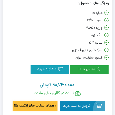
ویژگی های محصول:
عیار:
18
اجرت:
19%
وزن:
3.850
رنگ:
زرد
سایز:
53
سبک:
آیینه ای.فانتزی
کشور سازنده:
ایران
تماس با ما
مشاوره خرید
90,730,000
تومان
1 عدد در گالری باقی مانده
افزودن به سبد خرید
راهنمای انتخاب سایز انگشتر طلا