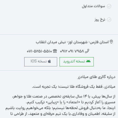
سوالات متداول
نرخ روز
استان فارس- شهرستان اوز- نبش میدان انقلاب
071-5251-5510
7958 091 0912
نسخه آندروید
نسخه IOS
درباره گالری طلای میلادزر
میلادزر، فقط یک فروشگاه طلا نیست؛ یک تجربه‌ است.
از سال‌ها پیش، با ۱۴ سال سابقه‌ی تخصصی در صنعت طلا و جواهر،
مسیری را آغاز کردیم تا «اعتماد» را با «زیبایی» ترکیب کنیم.
اینجا، ما به‌دنبال فروش لحظه‌ها نیستیم؛ بلکه می‌خواهیم روایت باشیم
از سلیقه، اطمینان و وفاداری.با یک تیم حرفه‌ای و متعهد، از طراحی تا