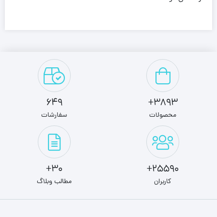
649
3893+
محصولات
سفارشات
30+
25590+
کاربران
مطالب وبلاگ