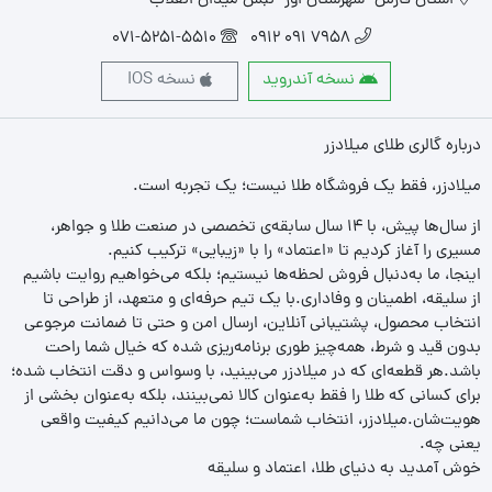
استان فارس- شهرستان اوز- نبش میدان انقلاب
071-5251-5510
7958 091 0912
نسخه آندروید
نسخه IOS
درباره گالری طلای میلادزر
میلادزر، فقط یک فروشگاه طلا نیست؛ یک تجربه‌ است.
از سال‌ها پیش، با ۱۴ سال سابقه‌ی تخصصی در صنعت طلا و جواهر،
مسیری را آغاز کردیم تا «اعتماد» را با «زیبایی» ترکیب کنیم.
اینجا، ما به‌دنبال فروش لحظه‌ها نیستیم؛ بلکه می‌خواهیم روایت باشیم
از سلیقه، اطمینان و وفاداری.با یک تیم حرفه‌ای و متعهد، از طراحی تا
انتخاب محصول، پشتیبانی آنلاین، ارسال امن و حتی تا ضمانت مرجوعی
بدون قید و شرط، همه‌چیز طوری برنامه‌ریزی شده که خیال شما راحت
باشد.هر قطعه‌ای که در میلادزر می‌بینید، با وسواس و دقت انتخاب شده؛
برای کسانی که طلا را فقط به‌عنوان کالا نمی‌بینند، بلکه به‌عنوان بخشی از
هویت‌شان.میلادزر، انتخاب شماست؛ چون ما می‌دانیم کیفیت واقعی
یعنی چه.
خوش آمدید به دنیای طلا، اعتماد و سلیقه