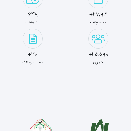
649
3893+
محصولات
سفارشات
30+
25590+
کاربران
مطالب وبلاگ